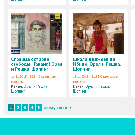
Столица острова
Школа диджеев на
свободы - Гавана! Орел
Ибице. Орел и Решка.
и Решка. Шопинг
Шопинг
16.11.2015 | 12:54
Отдельные
13.11.2015 | 11:58
Отдельные
сюжеты
сюжеты
Канал:
Орел и Решка.
Канал:
Орел и Решка.
Шопинг
Шопинг
1
2
3
4
5
следующая