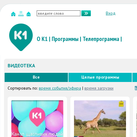
Вход
О К1
|
Программы
|
Телепрограмма
|
ВИДЕОТЕКА
Все
Целые программы
Сортировать по:
время события/эфира
|
время загрузки