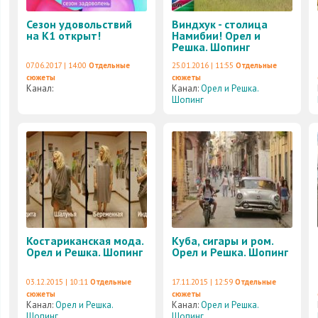
Сезон удовольствий
Виндхук - столица
на К1 открыт!
Намибии! Орел и
Решка. Шопинг
07.06.2017 | 14:00
Отдельные
25.01.2016 | 11:55
Отдельные
сюжеты
сюжеты
Канал:
Канал:
Орел и Решка.
Шопинг
Костариканская мода.
Куба, сигары и ром.
Орел и Решка. Шопинг
Орел и Решка. Шопинг
03.12.2015 | 10:11
Отдельные
17.11.2015 | 12:59
Отдельные
сюжеты
сюжеты
Канал:
Орел и Решка.
Канал:
Орел и Решка.
Шопинг
Шопинг