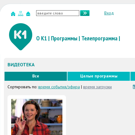
Вход
О К1
|
Программы
|
Телепрограмма
|
ВИДЕОТЕКА
Все
Целые программы
Сортировать по:
время события/эфира
|
время загрузки