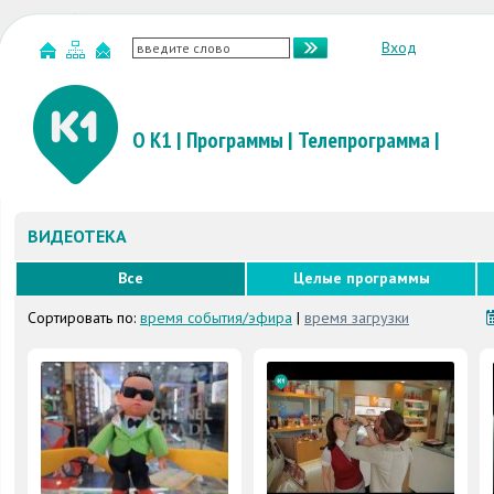
Вход
О К1
|
Программы
|
Телепрограмма
|
ВИДЕОТЕКА
Все
Целые программы
Сортировать по:
время события/эфира
|
время загрузки