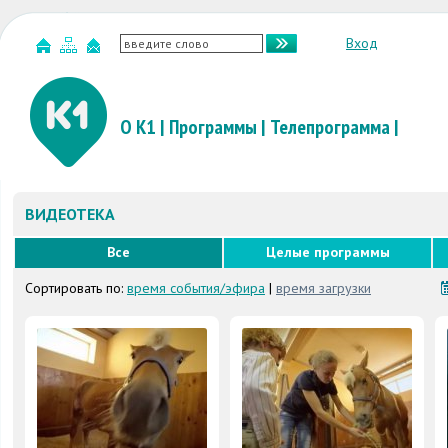
Вход
О К1
|
Программы
|
Телепрограмма
|
ВИДЕОТЕКА
Все
Целые программы
Сортировать по:
время события/эфира
|
время загрузки