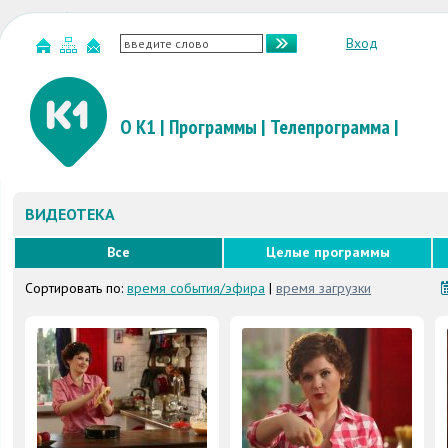
Вход
О К1
|
Программы
|
Телепрограмма
|
ВИДЕОТЕКА
Все
Целые программы
Сортировать по:
время события/эфира
|
время загрузки