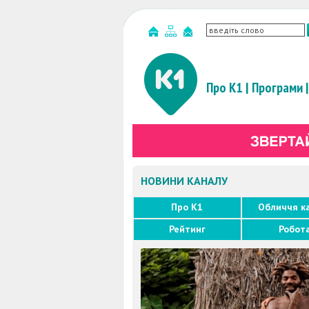
Про К1
|
Програми
|
НОВИНИ КАНАЛУ
Про K1
Обличчя к
Рейтинг
Робот