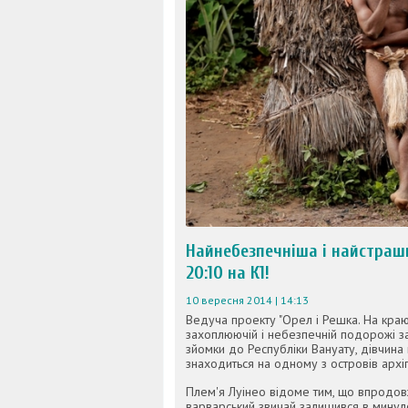
Найнебезпечніша і найстраш
20:10 на К1!
10 вересня 2014 | 14:13
Ведуча проекту "Орел і Решка. На краю
захоплюючій і небезпечній подорожі за
зйомки до Республіки Вануату, дівчина
знаходиться на одному з островів архіп
Плем'я Луінео відоме тим, що впродовж
варварський звичай залишився в минуло