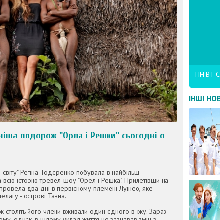
ПН
ВТ
С
ІНШІ НО
ніша подорож "Орла і Решки" сьогодні о
 світу" Регіна Тодоренко побувала в найбільш
 всю історію тревел-шоу "Орел і Решка". Прилетівши на
 провела два дні в первісному племені Луінео, яке
елагу - острові Танна.
 століть його члени вживали один одного в їжу. Зараз
му, однак, в цілому уклад життя не зазнавав змін з