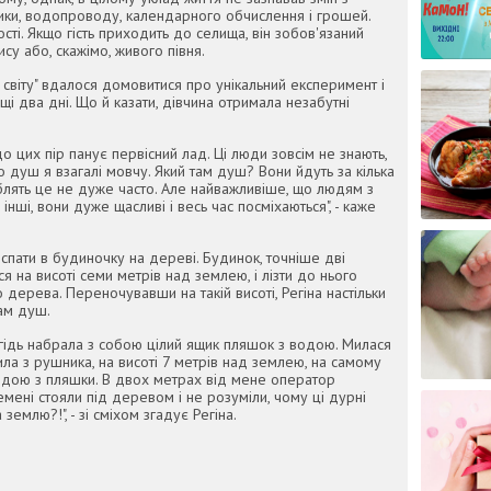
рики, водопроводу, календарного обчислення і грошей.
сті. Якщо гість приходить до селища, він зобов'язаний
су або, скажімо, живого півня.
ю світу" вдалося домовитися про унікальний експеримент і
і два дні. Що й казати, дівчина отримала незабутні
 цих пір панує первісний лад. Ці люди зовсім не знають,
о душ я взагалі мовчу. Який там душ? Вони йдуть за кілька
облять це не дуже часто. Але найважливіше, що людям з
нші, вони дуже щасливі і весь час посміхаються", - каже
пати в будиночку на дереві. Будинок, точніше дві
я на висоті семи метрів над землею, і лізти до нього
 дерева. Переночувавши на такій висоті, Регіна настільки
ам душ.
егідь набрала з собою цілий ящик пляшок з водою. Милася
ла з рушника, на висоті 7 метрів над землею, на самому
одою з пляшки. В двох метрах від мене оператор
емені стояли під деревом і не розуміли, чому ці дурні
 землю?!", - зі сміхом згадує Регіна.