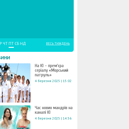
Р
ЧТ
ПТ
СБ
НД
ВЕСЬ ТИЖДЕНЬ
ВИНИ
На К1 – прем'єра
серіалу «Морський
патруль»
4 березня 2025 | 15:02
Час нових мандрів на
каналі К1
4 березня 2025 | 14:56