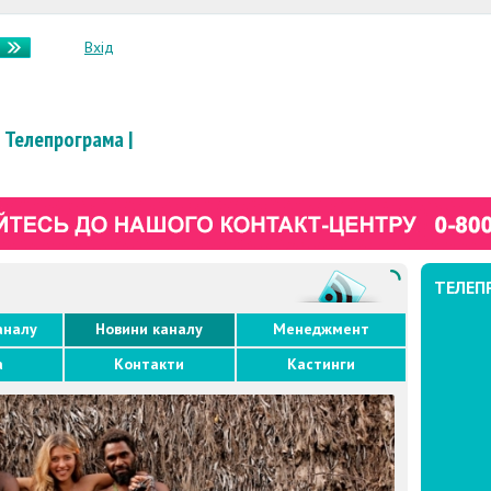
Вхід
Телепрограма
|
ТЕЛЕП
аналу
Новини каналу
Менеджмент
а
Контакти
Кастинги