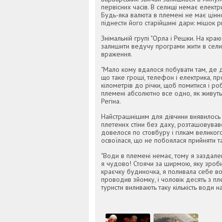
первісних часів. В селищі немає елект
Будь-яка валюта в племені не має цінно
піднести його старійшині дари: мішок ри
Знімальній групі "Орла і Решки. На кра
залишити ведучу програми жити в селищ
враження.
"Мало кому вдалося побувати там, де до
що таке гроші, телефон і електрика, пр
кілометрів до річки, щоб помитися і р
племені абсолютно все одно, як живуть і
Регіна.
Найстрашнішим для дівчини виявилось с
плетених стіни без даху, розташовувавс
довелося по стовбуру і гілкам великого
освоїлася, що не побоялася прийняти т
"Води в племені немає, тому я заздал
я чудово! Стоячи за ширмою, яку зроби
краєчку будиночка, я поливала себе в
проводив зйомку, і чоловік десять з пл
туристи виливають таку кількість води на