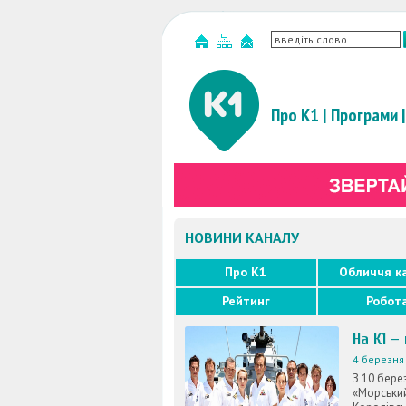
Про К1
|
Програми
|
НОВИНИ КАНАЛУ
Про K1
Обличчя к
Рейтинг
Робот
На К1 –
4 березня 
З 10 бере
«Морський