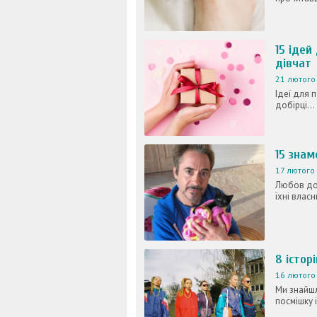
15 ідей
дівчат
21 лютого 
Ідеї для 
добірці...
15 знам
17 лютого 
Любов до 
їхні власн
8 істор
16 лютого 
Ми знайшл
посмішку і