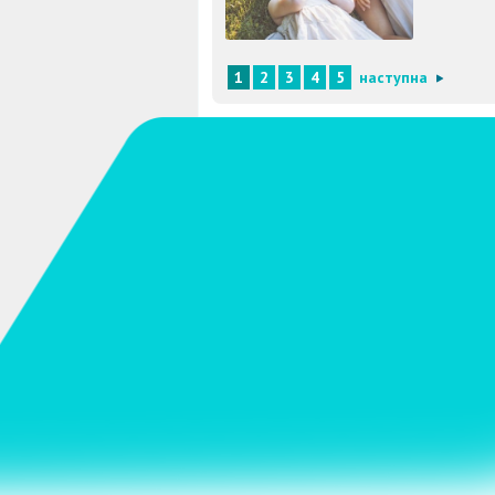
1
2
3
4
5
наступна