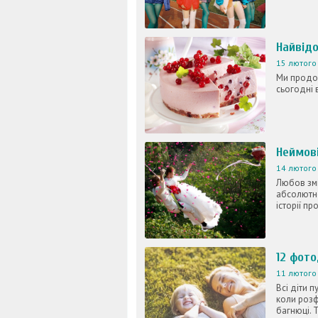
Найвідо
15 лютого 
Ми продов
сьогодні в
Неймові
14 лютого 
Любов змі
абсолютно
історії пр
12 фото
11 лютого 
Всі діти п
коли роз
багнюці. Т