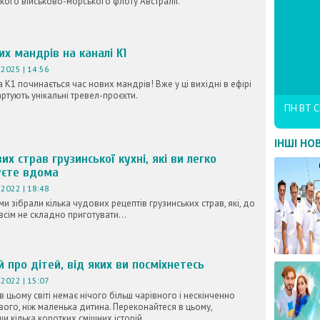
кого військово-морського флоту Австралії.
их мандрів на каналі К1
2025 | 14:56
а К1 починається час нових мандрів! Вже у ці вихідні в ефірі
артують унікальні тревел-проєкти.
ПН
ВТ
С
ІНШІ НО
их страв грузинської кухні, які ви легко
уєте вдома
2022 | 18:48
ми зібрали кілька чудових рецептів грузинських страв, які, до
всім не складно приготувати...
ій про дітей, від яких ви посміхнетесь
2022 | 15:07
в цьому світі немає нічого більш чарівного і нескінченно
ого, ніж маленька дитина. Переконайтеся в цьому,
и кілька коротких смішних історій...