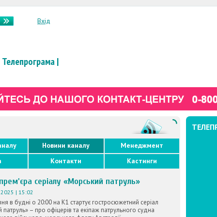
Вхід
Телепрограма
|
ТЕЛЕП
аналу
Новини каналу
Менеджмент
а
Контакти
Кастинги
 прем'єра серіалу «Морський патруль»
2025 | 15:02
зня в будні о 20:00 на К1 стартує гостросюжетний серіал
 патруль» – про офіцерів та екіпаж патрульного судна