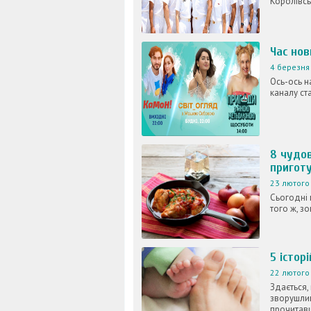
Королівсь
Час нов
4 березня 
Ось-ось н
каналу ст
8 чудов
пригот
23 лютого 
Сьогодні 
того ж, зо
5 істор
22 лютого 
Здається, 
зворушлив
прочитавш