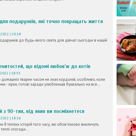
 для подарунків, які точно покращать життя
2022 | 20:18
подарунків до будь-якого свята для дівчат сьогодні в нашій
енитостей, що відомі любов'ю до котів
2022 | 18:55
домашніх тварин часом не знає кордонів, особливо, коли
ики - зірки, готові заради улюбленців буквально на все...
ій з 90-тих, від яких ви посміхнетеся
2022 | 18:16
и 8 теплих історій того часу, які обов’язково викличуть
 теплі спогади...