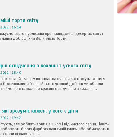
міші торти світу
2022 | 16:14
жуємо серію публікацій про найвідоміші десертах світу і
 нашій добірці Їхня Величність Торти...
рні освідчення в коханні з усього світу
2022 | 18:40
нює людей і, часом штовхає на вчинки, які можуть здатися
 божевільними. У нашій сьогоднішній добірці ми зібрали
о неймовірні та шалено красиві освідчення в коханні...
, які зрозуміє кожен, у кого є діти
2022 | 19:42
устують, але роблять вони це щиро і від чистого серця. Навіть
фарбовують білою фарбою ваш синій килим або обмазують в
ак вони пізнають світ...