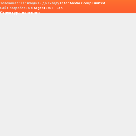
Телеканал "К1" входить до складу
Inter Media Group Limited
Сайт розроблено в
Argentum IT Lab
Структура власності