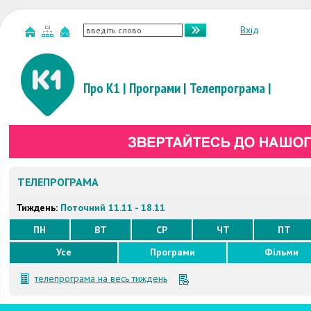
Вхід
Про К1
|
Програми
|
Телепрограма
|
ТЕЛЕПРОГРАМА
Тиждень:
Поточний 11.11 - 18.11
ПН
ВТ
СР
ЧТ
ПТ
Усе
Програми
Фільми
телепрограма на весь тиждень