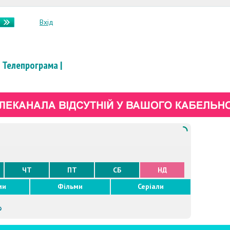
Вхід
Телепрограма
|
ЧТ
ПТ
СБ
НД
ми
Фільми
Серіали