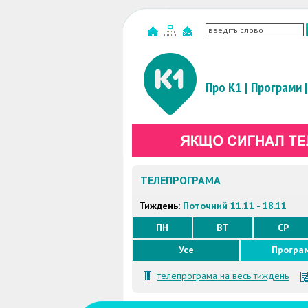
Про К1
|
Програми
|
ТЕЛЕПРОГРАМА
Тиждень:
Поточний 11.11 - 18.11
ПН
ВТ
СР
Усе
Програ
телепрограма на весь тиждень