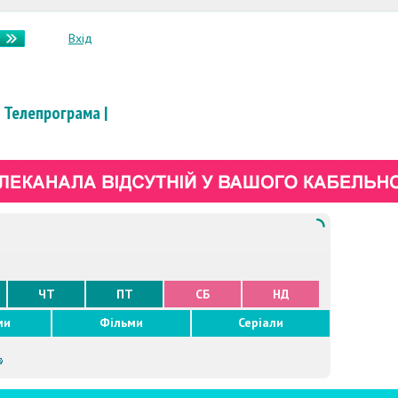
Вхід
Телепрограма
|
ЧТ
ПТ
СБ
НД
ми
Фільми
Серіали