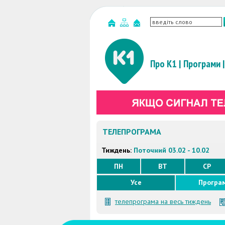
Про К1
|
Програми
|
ТЕЛЕПРОГРАМА
Тиждень:
Поточний 03.02 - 10.02
ПН
ВТ
СР
Усе
Програ
телепрограма на весь тиждень