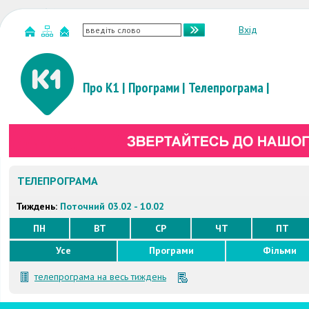
Вхід
Про К1
|
Програми
|
Телепрограма
|
ТЕЛЕПРОГРАМА
Тиждень:
Поточний 03.02 - 10.02
ПН
ВТ
СР
ЧТ
ПТ
Усе
Програми
Фільми
телепрограма на весь тиждень