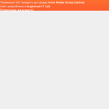
Телеканал "К1" входить до складу
Inter Media Group Limited
Сайт розроблено в
Argentum IT Lab
Структура власності