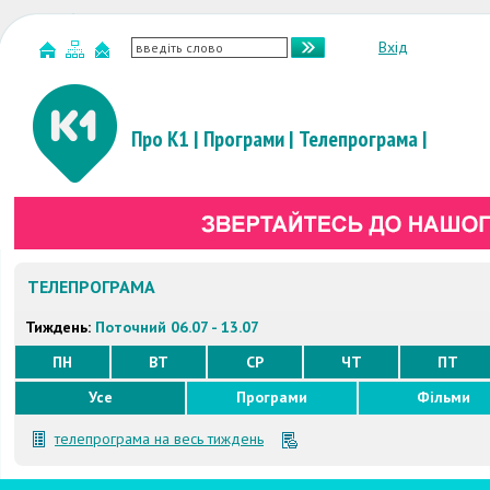
Вхід
Про К1
|
Програми
|
Телепрограма
|
ТЕЛЕПРОГРАМА
Тиждень:
Поточний 06.07 - 13.07
ПН
ВТ
СР
ЧТ
ПТ
Усе
Програми
Фільми
телепрограма на весь тиждень