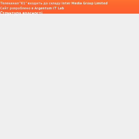
Телеканал "К1" входить до складу
Inter Media Group Limited
Сайт розроблено в
Argentum IT Lab
Структура власності