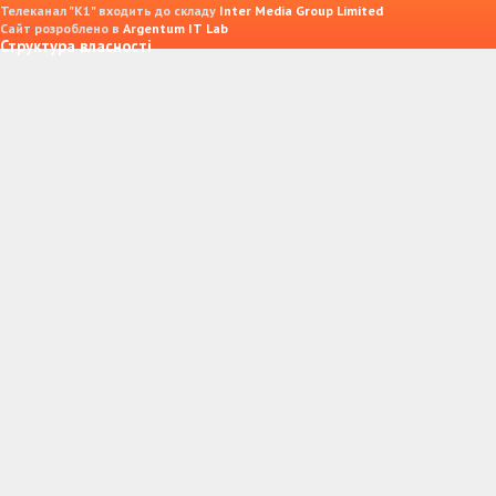
Телеканал "К1" входить до складу
Inter Media Group Limited
Сайт розроблено в
Argentum IT Lab
Структура власності