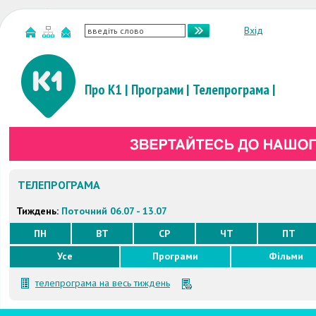
Вхід
Про К1
|
Програми
|
Телепрограма
|
ТЕЛЕПРОГРАМА
Тиждень:
Поточний 06.07 - 13.07
ПН
ВТ
СР
ЧТ
ПТ
Усе
Програми
Фільми
телепрограма на весь тиждень