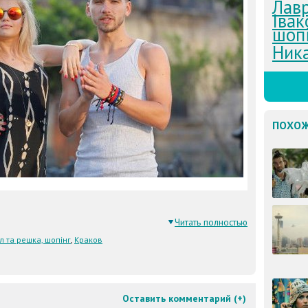
Лав
Івак
шоп
Ника
ПОХОЖ
Читать полностью
л та решка, шопінг
,
Краков
Оставить комментарий (
+
)