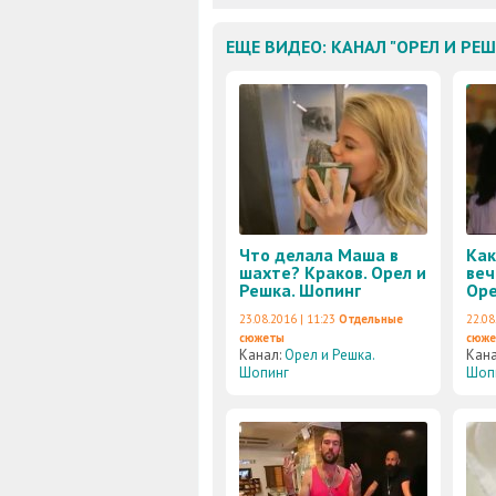
ЕЩЕ ВИДЕО: КАНАЛ "ОРЕЛ И РЕ
Что делала Маша в
Как
шахте? Краков. Орел и
веч
Решка. Шопинг
Оре
23.08.2016 | 11:23
Отдельные
22.08
сюжеты
сюж
Канал:
Орел и Решка.
Кан
Шопинг
Шоп