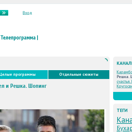
Вход
Телепрограмма
|
КАНА
Карамб
Целые программы
Отдельные сюжеты
Решка. 
счастья.
ел и Решка. Шопинг
Кругосв
ТЕГИ
Кан
Буха