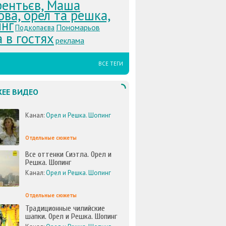
рентьєв, Маша
ова, орел та решка,
інг
Пономарьов
Подкопаєва
 в гостях
реклама
ВСЕ ТЕГИ
ЕЕ ВИДЕО
Канал:
Орел и Решка. Шопинг
Отдельные сюжеты
Все оттенки Сиэтла. Орел и
Решка. Шопинг
Канал:
Орел и Решка. Шопинг
Отдельные сюжеты
Традиционные чилийские
шапки. Орел и Решка. Шопинг