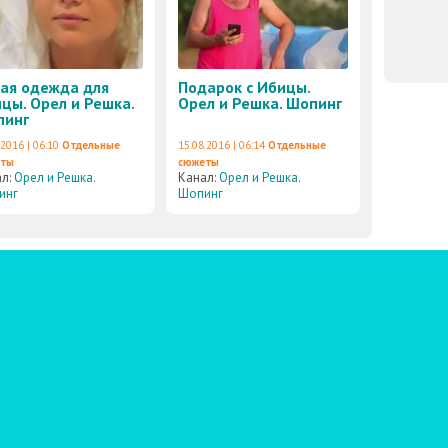
ая одежда для
Подарок с Ибицы.
цы. Орел и Решка.
Орел и Решка. Шопинг
пинг
.2016 | 06:10
Отдельные
15.08.2016 | 06:14
Отдельные
еты
сюжеты
ал:
Орел и Решка.
Канал:
Орел и Решка.
инг
Шопинг