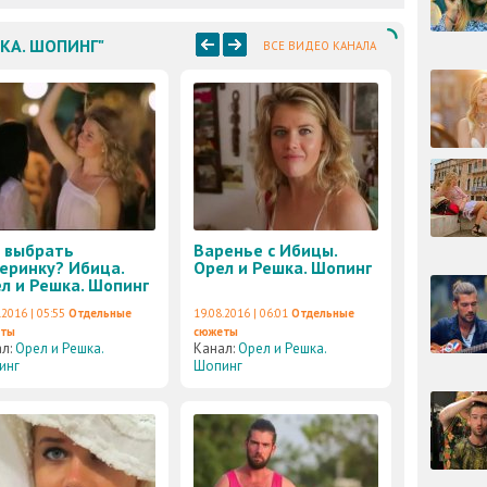
ШКА. ШОПИНГ"
ВСЕ ВИДЕО КАНАЛА
 выбрать
Варенье с Ибицы.
еринку? Ибица.
Орел и Решка. Шопинг
л и Решка. Шопинг
.2016 | 05:55
Отдельные
19.08.2016 | 06:01
Отдельные
еты
сюжеты
ал:
Орел и Решка.
Канал:
Орел и Решка.
инг
Шопинг