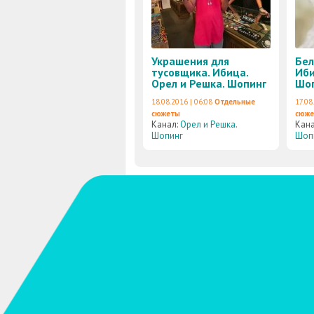
Украшения для
Бел
тусовщика. Ибица.
Иби
Орел и Решка. Шопинг
Шо
18.08.2016 | 06:08
Отдельные
17.08
сюжеты
сюж
Канал:
Орел и Решка.
Кан
Шопинг
Шоп