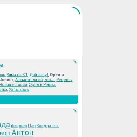
ЛЫ
оль
,
Зима на К1
,
Дай лапу!
,
Орел и
Шопинг
,
А знаете ли вы, что...
,
Рецепты
 Новая история
,
Орел и Решка.
етка
,
Ух ты show
ада
фюррер
Цар
Кондратюк
Антон
рест