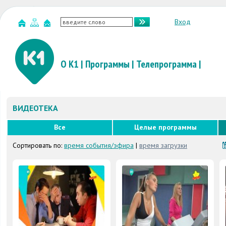
Вход
О К1
|
Программы
|
Телепрограмма
|
ВИДЕОТЕКА
Все
Целые программы
Сортировать по:
время события/эфира
|
время загрузки