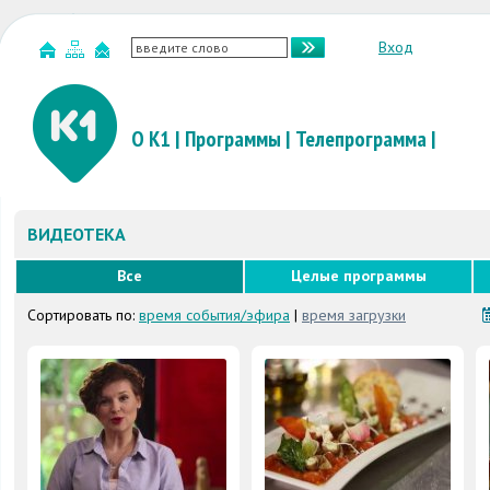
Вход
О К1
|
Программы
|
Телепрограмма
|
ВИДЕОТЕКА
Все
Целые программы
Сортировать по:
время события/эфира
|
время загрузки