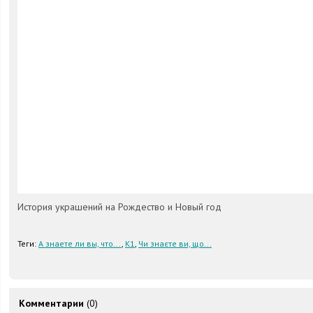
История украшений на Рождество и Новый год
Теги:
А знаете ли вы, что...
,
К1
,
Чи знаєте ви, що...
Комментарии
(0)