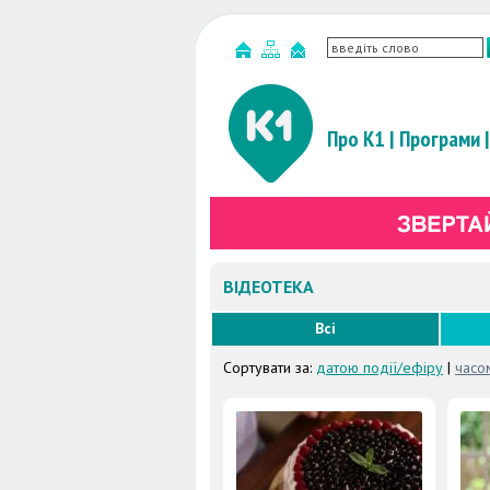
Про К1
|
Програми
|
ВІДЕОТЕКА
Всі
Сортувати за:
датою події/ефіру
|
часо