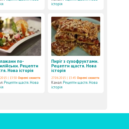
рія
історія
лажани по-
Пиріг з сухофруктами.
илійськи. Рецепти
Рецепти щастя. Нова
тя. Нова історія
історія
.2015 | 13:50
Окремі сюжети
27.06.2015 | 13:45
Окремі сюжети
ал:
Рецепти щастя. Нова
Канал:
Рецепти щастя. Нова
рія
історія