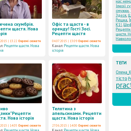
нас нем
Ілюзії с
смужки
,
Здєся
,
Щ
Решка
,
ечена скумбрія.
Офіс та щастя - в
К1!
,
Шеф
епти щастя. Нова
оренду! Гості Зосі.
Рецепти
орія
Рецепти щастя
щастя. Н
Навколо
.2015 | 13:22
Окремі сюжети
04.07.2015 | 13:09
Окремі сюжети
ал:
Рецепти щастя. Нова
Канал:
Рецепти щастя. Нова
рія
історія
ТЕГИ
Олена_
тісто
Р
prac
иво
Телятина з
дзики"Рецепти
апельсинами. Рецепти
тя. Нова історія
щастя. Нова історія
.2015 | 14:05
Окремі сюжети
27.06.2015 | 14:00
Окремі сюжети
ал:
Рецепти щастя. Нова
Канал:
Рецепти щастя. Нова