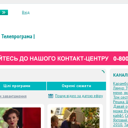
Вхід
Телепрограма
|
КАНАЛ
Карамб
Цілі програми
Окремі сюжети
Лямур Т
мене, я
м завантаження
Пошук відео за датою ефіру
Три сес
Решка. 
Давай о
може бу
кайф!
,
С
Яхтовий
2010
,
Та