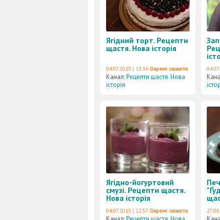
Ягідний торт. Рецепти
Зап
щастя. Нова історія
Рец
іст
04.07.2015 | 13:36
Окремі сюжети
04.07
Канал:
Рецепти щастя. Нова
Кан
історія
істо
Ягідно-йогуртовий
Печ
смузі. Рецепти щастя.
"Ґу
Нова історія
щас
04.07.2015 | 12:57
Окремі сюжети
27.06
Канал:
Рецепти щастя. Нова
Кан