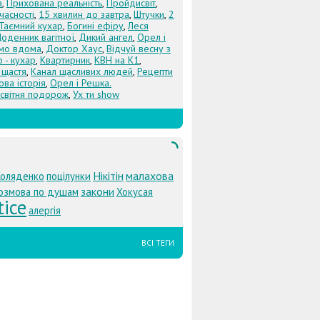
а
,
Прихована реальність
,
Пройдисвіт
,
учасності
,
15 хвилин до завтра
,
Штучки
,
2
Таємний кухар
,
Богині ефіру
,
Леся
оденник вагітної
,
Дикий ангел
,
Орел і
Їмо вдома
,
Доктор Хаус
,
Відчуй весну з
 - кухар
,
Квартирник
,
КВН на К1
,
 щастя
,
Канал щасливих людей
,
Рецепти
ова історія
,
Орел і Решка.
світня подорож
,
Ух ти show
Нікітін
малахова
Коляденко
поцілунки
закони
озмова по душам
Хокусая
tice
алергія
ВСІ ТЕГИ