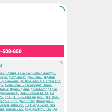
И
оль
,
Вітання з зимою
,
Шопінг монстри
,
ужур
,
Матріархат
,
Дай лапу!
,
Вдягни
кщо зможеш
,
Це твоя весна! Це твій К1!
,
три
,
Нова осінь, нові емоції!
,
Орел і
Шопінг
,
Відчайдушні домогосподарки
,
дружимося!
,
Новий сезон на К1
,
Не
ти
,
Спеція
,
Чи знаєте ви, що...
,
К1. Лови
кептик
,
Що? Де? Коли?
,
Формула-1
,
 сезон
,
autoEVO
,
КВН: Українська ліга
їна
,
Брама часу
,
Код доступу
,
Там, де