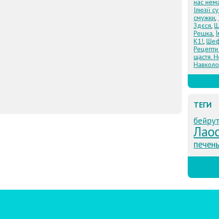
нас нем
Ілюзії с
смужки
,
Здєся
,
Щ
Решка
,
К1!
,
Шеф
Рецепти
щастя. Н
Навколо
ТЕГИ
бейру
Лао
печен