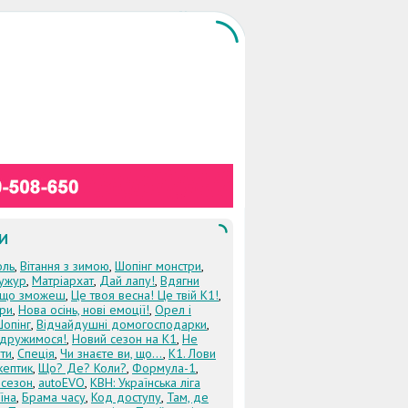
И
оль
,
Вітання з зимою
,
Шопінг монстри
,
ужур
,
Матріархат
,
Дай лапу!
,
Вдягни
кщо зможеш
,
Це твоя весна! Це твій К1!
,
три
,
Нова осінь, нові емоції!
,
Орел і
Шопінг
,
Відчайдушні домогосподарки
,
дружимося!
,
Новий сезон на К1
,
Не
ти
,
Спеція
,
Чи знаєте ви, що...
,
К1. Лови
кептик
,
Що? Де? Коли?
,
Формула-1
,
 сезон
,
autoEVO
,
КВН: Українська ліга
їна
,
Брама часу
,
Код доступу
,
Там, де