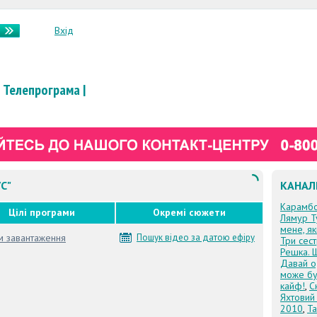
Вхід
Телепрограма
|
С"
КАНАЛ
Карамб
Цілі програми
Окремі сюжети
Лямур Т
мене, я
м завантаження
Пошук відео за датою ефіру
Три сес
Решка. 
Давай о
може бу
кайф!
,
С
Яхтовий
2010
,
Та