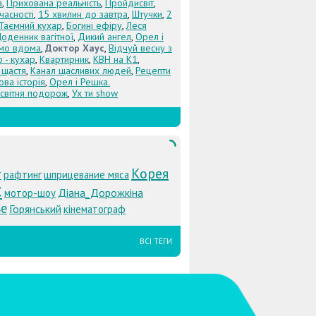
а
,
Прихована реальність
,
Пройдисвіт
,
учасності
,
15 хвилин до завтра
,
Штучки
,
2
Таємний кухар
,
Богині ефіру
,
Леся
оденник вагітної
,
Дикий ангел
,
Орел і
Їмо вдома
,
Доктор Хаус
,
Відчуй весну з
 - кухар
,
Квартирник
,
КВН на К1
,
 щастя
,
Канал щасливих людей
,
Рецепти
ова історія
,
Орел і Решка.
світня подорож
,
Ух ти show
Корея
т
рафтинг
шприцевание мяса
с
Діана_Дорожкіна
мотор-шоу
ье
Горянський
кінематограф
ВСІ ТЕГИ