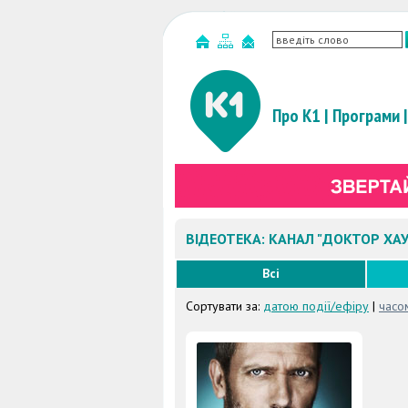
Про К1
|
Програми
|
ВІДЕОТЕКА: КАНАЛ "ДОКТОР ХАУ
Всі
Сортувати за:
датою події/ефіру
|
часо