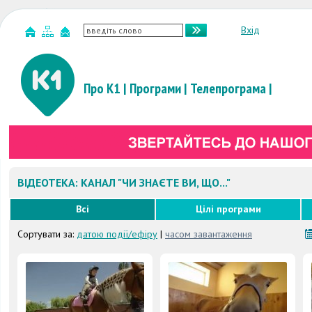
Вхід
Про К1
|
Програми
|
Телепрограма
|
ВІДЕОТЕКА: КАНАЛ "ЧИ ЗНАЄТЕ ВИ, ЩО..."
Всі
Цілі програми
Сортувати за:
датою події/ефіру
|
часом завантаження