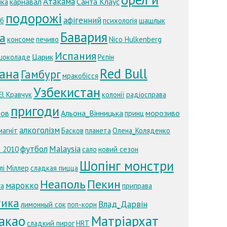
Атакама
карнавал
Санта Клаус
нка
подорожі
афігенний
аб
психологія
шашлык
Бавария
a
консоме
печиво
Nico Hulkenberg
Испания
Царик
шоколаде
Рєпін
Red Bull
ана
Гамбург
мракобісся
Узбекистан
El Кравчук
колонії
радіосправа
пригоди
ов
Альона_Вінницька
морозиво
принц
алкоголізм
магніт
Басков
планета
Олена_Коляденко
футбол
Malaysia
а 2010
сало
новий сезон
Шопінг монстри
лі Міллер
сладкая пицца
Неаполь
Пекин
марокко
га
приправа
тика
Влад_Дарвін
лимонный сок
поп-корн
акао
Матріархат
сладкий пирог
HRT