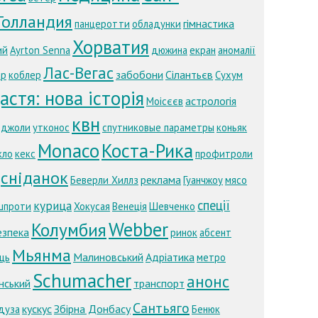
Голландия
гімнастика
панцеротти
обладунки
Хорватия
ий
Ayrton Senna
дюжина
екран
аномалії
Лас-Вегас
забобони
Сілантьєв
ар
коблер
Сухум
стя: нова історія
астрологія
Моісєєв
квн
бджоли
утконос
спутниковые параметры
коньяк
Monaco
Коста-Рика
кло
кекс
профитроли
сніданок
реклама
Беверли Хиллз
Гуанчжоу
мясо
спеції
курица
шпроти
Хокусая
Венеція
Шевченко
Webber
Колумбия
езпека
ринок
абсент
Мьянма
Малиновський
Адріатика
ць
метро
Schumacher
анонс
нський
транспорт
Сантьяго
кускус
Збірна Донбасу
дуза
Бенюк