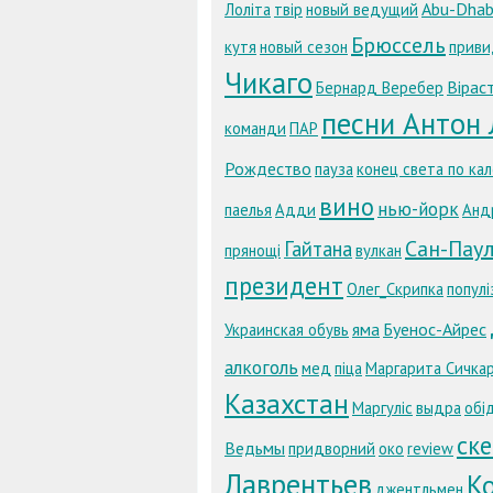
Abu-Dhab
Лоліта
твір
новый ведущий
Брюссель
кутя
новый сезон
приви
Чикаго
Вірас
Бернард Веребер
песни Антон 
команди
ПАР
Рождество
пауза
конец света по ка
вино
нью-йорк
паелья
Адди
Андр
Сан-Пау
Гайтана
прянощі
вулкан
президент
Олег_Скрипка
популі
яма
Буенос-Айрес
Украинская обувь
алкоголь
мед
піца
Маргарита Сичка
Казахстан
Маргуліс
выдра
обі
ск
Ведьмы
придворний
око
review
Лаврентьев
K
джентльмен