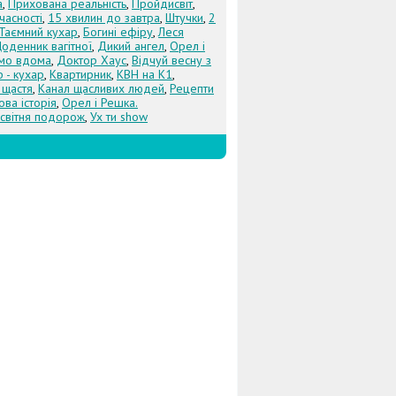
а
,
Прихована реальність
,
Пройдисвіт
,
учасності
,
15 хвилин до завтра
,
Штучки
,
2
Таємний кухар
,
Богині ефіру
,
Леся
оденник вагітної
,
Дикий ангел
,
Орел і
Їмо вдома
,
Доктор Хаус
,
Відчуй весну з
 - кухар
,
Квартирник
,
КВН на К1
,
 щастя
,
Канал щасливих людей
,
Рецепти
ова історія
,
Орел і Решка.
світня подорож
,
Ух ти show