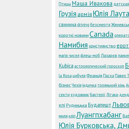
Маша Ивакова
Птицы
детская
Юлія Лаут
Грузія
армія
свинина
Женевсь
driving
безсмертя
Canada
короткі новини
операт
Намибия
ерот
християнство
Лазарєв
магія чисел
флеш-моб
панке
Б
Kubica
астрологический гороскоп
Франція
la Rosa
цибуля
Пасха
Павел 
бізнес
Чехія
індичка
троянький кінь
А
секти
художник
бактерії
Літаки
денд
Льво
Будапешт
кпі
Рудницька
Луангпхабанг
Ba
миля
кліп
Юлія Бурковська, Дм