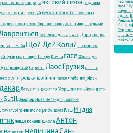
яхтовий сезон
нас нем
i
мотор-шоу
коррида
різдвяна
Ілюзії с
смужки
,
легко і просто
козацтво
ди
феншуй
абрикосы
Здєся
,
Щ
Решка
,
тюк
лепрконы
голос_України
банк
діжка
танці з зірками
К1!
,
Шеф
Рецепти
Лаврентьев
Іван_Дорн
Бебешко
дієта
творог
щастя. Н
Навколо
Що? Де? Коли?
лендарю майя
автомобілі
race
ій_Гусін
спа
овощи
Швеція
Кимчи
Фінляндія
Лаос
Грузия
лу
сороміцький
Скрипка
шпінат
орел и решка шоппинг
зм
паска
Фабрика_зірок
дакар
Лазурит
відкриття
Угорщина
каньйони
дети
Sutil
рь
фюррер
Нова Зеландія
шоппинг
Индия
риба
д
хачапурі
гриль
movie
джаз
Гуаш
Антон
ептик
школа
панда
коханці
медицина
Сан-
orea
ветер