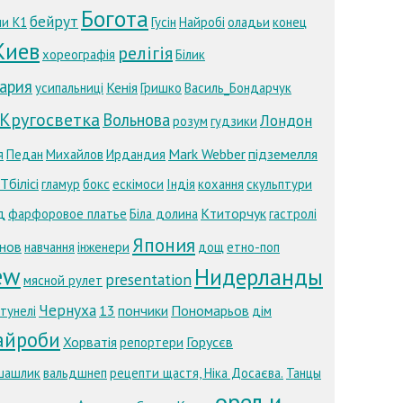
Богота
бейрут
ни К1
Гусін
Найробі
оладьи
конец
Киев
релігія
хореографія
Білик
ария
Кенія
усипальниці
Гришко
Василь_Бондарчук
Кругосветка
Вольнова
Лондон
розум
гудзики
Mark Webber
підземелля
я
Педан
Михайлов
Ирдандия
Тбілісі
гламур
бокс
ескімоси
Індія
кохання
скульптури
Ктиторчук
д
фарфоровое платье
Біла долина
гастролі
Япония
унов
навчання
інженери
дощ
етно-поп
ew
Нидерланды
presentation
мясной рулет
Чернуха
13
пончики
Пономарьов
тунелі
дім
айроби
Хорватія
Горусєв
репортери
шашлик
вальдшнеп
рецепти щастя, Ніка Досаєва.
Танцы
орел и