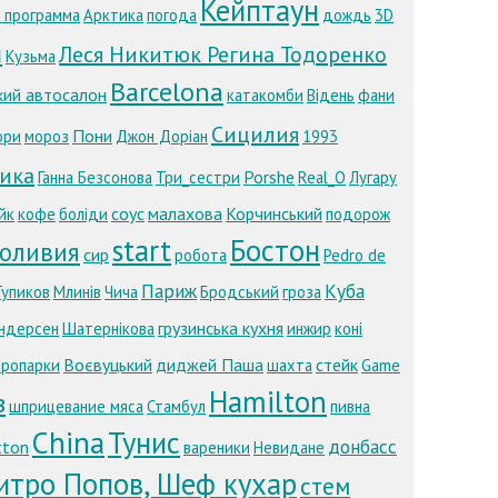
Кейптаун
 программа
Арктика
погода
дождь
3D
а
Леся Никитюк Регина Тодоренко
Кузьма
Barcelona
кий автосалон
катакомби
Відень
фани
Сицилия
Пони
ори
мороз
Джон Доріан
1993
ика
Porshe
Ганна Безсонова
Три_сестри
Real_O
Лугару
соус
малахова
Корчинський
йк
кофе
боліди
подорож
start
Бостон
оливия
сир
робота
Pedro de
Париж
Куба
Тупиков
Млинів
Чича
Бродський
гроза
грузинська кухня
ндерсен
Шатернікова
инжир
коні
Воєвуцький
диджей Паша
стейк
ропарки
шахта
Game
Hamilton
в
шприцевание мяса
Стамбул
пивна
China
Тунис
донбасс
tton
вареники
Невидане
итро Попов, Шеф кухар
стем