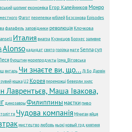
Монро
Егор Калейников
економіка
вський
шопинг
Episodes
 местного
Фагот
перепелки
юбілей
Бєзсонова
революція
Клочкова
ва
фалафель
заповідники
Италия
ansell
Кузнєцов
виагра
Борхес
заливне
Alonso
й
Senna
суп
кадидат
свято
горілка
мате
Леся
бурштин
морепродукты
Ірма_Вітовська
Чи знаєте ви, що...
яш
янтарь
Лі Бо
Дарвін
Корея
езувий
юшка
U2
переможці
беверли хилс
н Лаврентьєв, Маша Івакова,
нг
Филиппины
маєтки
пиво
динозавры
Чудова компанія
яйця
століття
Мічиган
втрак
мистецтво
любовь
ньокі
новый год
княгиня