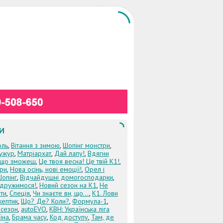
И
оль
,
Вітання з зимою
,
Шопінг монстри
,
ужур
,
Матріархат
,
Дай лапу!
,
Вдягни
кщо зможеш
,
Це твоя весна! Це твій К1!
,
три
,
Нова осінь, нові емоції!
,
Орел і
Шопінг
,
Відчайдушні домогосподарки
,
дружимося!
,
Новий сезон на К1
,
Не
ти
,
Спеція
,
Чи знаєте ви, що...
,
К1. Лови
кептик
,
Що? Де? Коли?
,
Формула-1
,
 сезон
,
autoEVO
,
КВН: Українська ліга
їна
,
Брама часу
,
Код доступу
,
Там, де