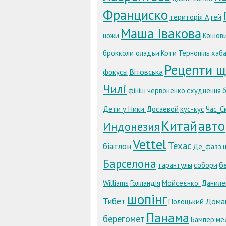
Франциско
територія А
гей
Маша Івакова
ножи
Кошов
брокколи оладьи
Коти
Тернопіль
хаб
Рецепти ща
Вітовська
фокусы
Чилі
фініш
червоненко
схуднення
Дети у Ники Досаевой
кус-кус
Час_С
Китай
авто
Индонезия
Vettel
Техас
біатлон
Де_фазз
Барселона
б
тарантулы
собори
Williams
Голландія
Мойсеєнко_Даниле
шопінг
Тибет
Дома
Полоцький
Панама
берегомет
Бампер
ме