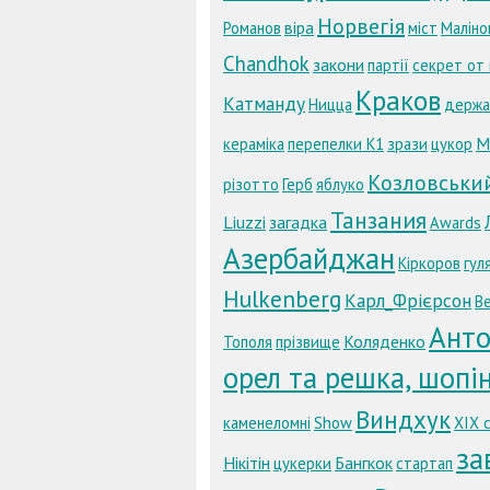
Норвегія
віра
Романов
міст
Маліно
Chandhok
закони
партії
секрет от
Краков
Катманду
Ницца
держа
M
кераміка
перепелки К1
зрази
цукор
Козловськи
різотто
Герб
яблуко
Танзания
Liuzzi
загадка
Awards
Азербайджан
Кіркоров
гул
Hulkenberg
Карл_Фрієрсон
В
Анто
Коляденко
Тополя
прізвище
орел та решка, шопі
Виндхук
каменеломні
Show
ХІХ 
за
Нікітін
Бангкок
цукерки
стартап