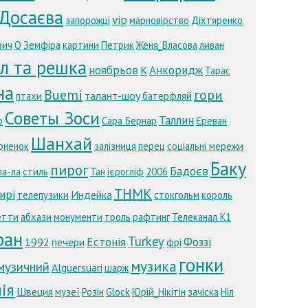
 Досаєва
vip
запорожці
марновірство
Діхтяренко
вич
О
Земфіра
картини
Петрик
Женя_Власова
ливан
л та решка
ноябрьов
Анкоридж
К
Тарас
на
Buemi
гори
талант-шоу
птахи
батерфляй
Советы Зоси
Таллин
р
Сара Бернар
Єреван
Шанхай
рненок
залізниця
перец
соціальні мережи
Баку
пирог
Бадоєв
ла-ла
стиль
Тан
ієрогліф
2006
ТНМК
ирі
Индейка
телепузики
стокгольм
король
етти
абхази
монументи
троль
рафтинг
Телеканал К1
ран
Turkey
Естонія
Фоззі
1992
печери
фрі
гонки
музика
музичний
Alguersuari
шарж
ія
Швеция
музеї
Розін
Glock
Юрій_Нікітін
зачіска
Ніл