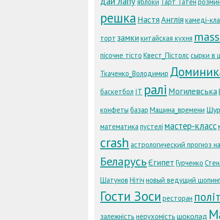
дай лапу
яблоки
Тарт Татен
розми
решка
Настя
Англія
камеді-кл
mass
замки
торт
китайская кухня
пісочне тісто
Квест_Пістолс
сырки в 
Доминик
Ткаченко_Володимир
ралі
Могилевська
баскетбол
IT
Шур
конфеты
базар
Машина_времени
мастер-класс
математика
пустелі
crash
астрологический прогноз н
Беларусь
Єгипет
Гурченко
Стен
Шатунов
Нітіч
новый ведущий шопин
Гости Зоси
полі
ресторан
М
шоколад
залежність
нерухомість