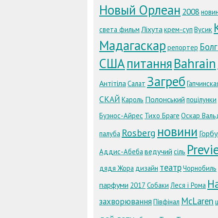
Новый Орлеан
2008
нови
Ліхута
света фильм
крем-суп
Вусик
Мадагаскар
Болг
репортер
США
питання
Bahrain
Загреб
Антітіла
Салат
Гапчинска
СКАЙ
Полонський
Кароль
поцілунки
Буэнос-Айрес
Тихо Браге
Оскар Валь
новини
Rosberg
Горб
палуба
Previ
ведучий
Аддис-Абеба
сіль
театр
дядя Жора
дизайн
Чорнобиль
Н
парфуми
2017
Собаки
Леся і Рома
McLaren
захворювання
Півфінал