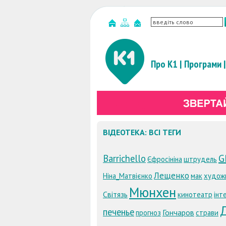
Про К1
|
Програми
|
ВІДЕОТЕКА: ВСІ ТЕГИ
G
Barrichello
Єфросініна
штрудель
Лещенко
Ніна_Матвієнко
мак
худож
Мюнхен
Світязь
кинотеатр
інт
печенье
Гончаров
прогноз
страви