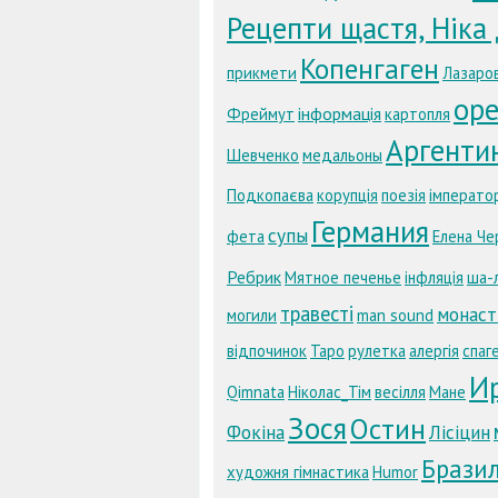
Рецепти щастя, Ніка
Копенгаген
прикмети
Лазаро
оре
інформація
Фреймут
картопля
Аргенти
Шевченко
медальоны
Подкопаєва
корупція
поезія
імперато
Германия
супы
фета
Елена Че
Ребрик
Мятное печенье
інфляція
ша-
травесті
монаст
могили
man sound
відпочинок
Таро
рулетка
алергія
спаг
И
Qimnata
Ніколас_Тім
весілля
Мане
Зося
Остин
Фокіна
Лісіцин
Бразил
художня гімнастика
Humor