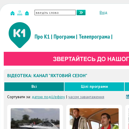
Вхід
Про К1
|
Програми
|
Телепрограма
|
ВІДЕОТЕКА: КАНАЛ "ЯХТОВИЙ СЕЗОН"
Всі
Цілі програми
Сортувати за:
датою події/ефіру
|
часом завантаження