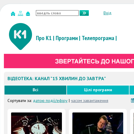
Вхід
Про К1
|
Програми
|
Телепрограма
|
ВІДЕОТЕКА: КАНАЛ "15 ХВИЛИН ДО ЗАВТРА"
Всі
Цілі програми
Сортувати за:
датою події/ефіру
|
часом завантаження