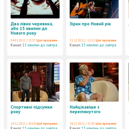
Два лівих черевика,
Зірки про Новий рік
або 15 хвилин до
Нового року
04.01.2012 | 13:57
Цілі програми
31.12.2011 | 11:31
Цілі програми
Канал:
15 хвилин до завтра
Канал:
15 хвилин до завтра
Спортивні підсумки
Найцікавіше з
року
переглянутого
29.12.2011 | 20:08
Цілі програми
28.12.2011 | 13:10
Цілі програми
Канал:
15 хвилин до завтра
Канал:
15 хвилин до завтра