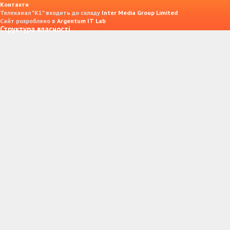
Контакти
Телеканал "К1" входить до складу
Inter Media Group Limited
Сайт розроблено в
Argentum IT Lab
Структура власності