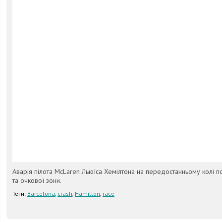
Аварія пілота McLaren Льюїса Хемілтона на передостанньому колі п
та очкової зони.
Теги:
Barcelona
,
crash
,
Hamilton
,
race