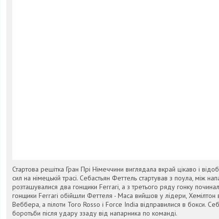
Стартова решітка Гран Прі Німеччини виглядала вкрай цікаво і відо
сил на німецькій трасі. Себастьян Феттель стартував з поула, між на
розташувалися два гонщики Ferrari, а з третього ряду гонку починали
гонщики Ferrari обійшли Феттеля - Маса вийшов у лідери, Хемілтон
Веббера, а пілоти Toro Rosso і Force India відправилися в бокси. Се
боротьби після удару ззаду від напарника по команді.