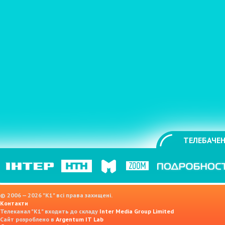
ТЕЛЕБАЧЕН
© 2006 — 2026 "K1" всі права захищені.
Контакти
Телеканал "К1" входить до складу
Inter Media Group Limited
Сайт розроблено в
Argentum IT Lab