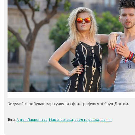
Ведучий спробував маріхуану та сфотографувся зі Снуп Доггом.
Теги:
Антон Лаврентьєв, Маша Івакова, орел та решка, шопінг