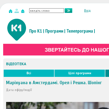
Вхід
Про К1
|
Програми
|
Телепрограма
|
ВІДЕОТЕКА
Всі
Цілі програми
Маріхуана в Амстердамі. Орел і Решка. Шопінг
Дата ефіру/події