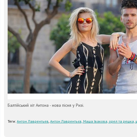
Балтійський хіт Антона - нова пісня у Ризі.
Теги:
Антон Лаврентьев
,
Антон Лаврентьєв, Маша Івакова, орел та решка, 