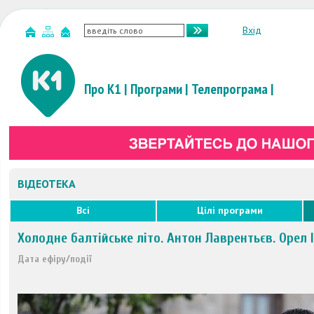
Вхід
Про К1
|
Програми
|
Телепрограма
|
ВІДЕОТЕКА
Всі
Цілі програми
Холодне балтійське літо. Антон Лаврентьєв. Орел 
Дата ефіру/події