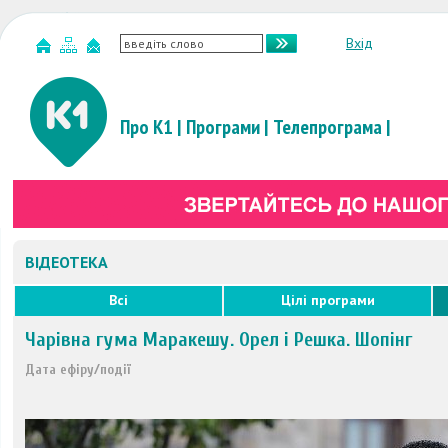
Вхід
Про К1
|
Програми
|
Телепрограма
|
ВІДЕОТЕКА
Всі
Цілі програми
Чарівна гума Маракешу. Орел і Решка. Шопінг
Дата ефіру/події