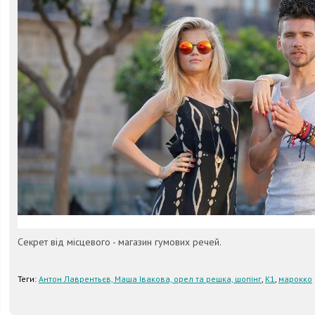
Секрет від місцевого - магазин гумових речей.
Теги:
Антон Лаврентьєв, Маша Івакова, орел та решка, шопінг
,
К1
,
марокко