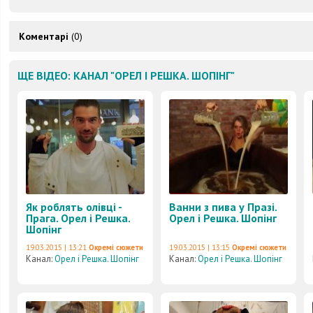
Коментарі
(0)
ЩЕ ВІДЕО: КАНАЛ "ОРЕЛ І РЕШКА. ШОПІНГ"
Як роблять олівці -
Ванни з пива у Празі.
Прага. Орел і Решка.
Орел і Решка. Шопінг
Шопінг
19.03.2015 | 13:21
Окремі сюжети
19.03.2015 | 13:15
Окремі сюжети
Канал:
Орел і Решка. Шопінг
Канал:
Орел і Решка. Шопінг