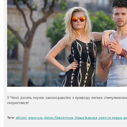
У Чехії досить гнучке законодавство з приводу легких стимулюючих 
скористався!
Теги:
абсент
,
алкоголь
,
Антон Лаврентьєв, Маша Івакова, орел та решка, ш