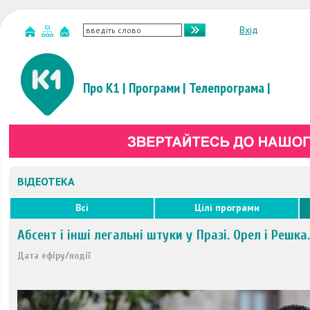
Вхід
Про К1
|
Програми
|
Телепрограма
|
ВІДЕОТЕКА
Всі
Цілі програми
Абсент і інші легальні штуки у Празі. Орел і Решка
Дата ефіру/події