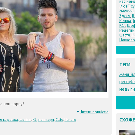
нас нем
Ілюзії с
смужки
,
Здєся
,
Щ
Решка
,
К1!
,
Шеф
Рецепти
щастя. Н
Навколо
ТЕГИ
Женя_Вл
республ
медь
пи
на поп-корну!
Читати повністю
СХОЖЕ
л та решка, шопінг
,
К1
,
поп-корн
,
США
,
Чикаго