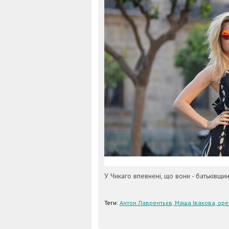
У Чикаго впевнені, що вони - батьківщи
Теги:
Антон Лаврентьєв, Маша Івакова, оре