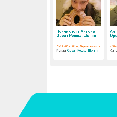
Пончик їсть Антона!
Ант
Орел і Решка. Шопінг
Оре
28.04.2015 | 08:49
Окремі сюжети
27.04
Канал:
Орел і Решка. Шопінг
Кан