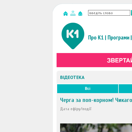
Про К1
|
Програми
|
ВІДЕОТЕКА
Всі
Черга за поп-корном! Чикаго
Дата ефіру/події