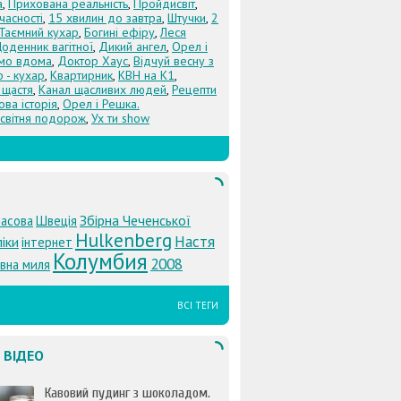
а
,
Прихована реальність
,
Пройдисвіт
,
учасності
,
15 хвилин до завтра
,
Штучки
,
2
Таємний кухар
,
Богині ефіру
,
Леся
оденник вагітної
,
Дикий ангел
,
Орел і
Їмо вдома
,
Доктор Хаус
,
Відчуй весну з
 - кухар
,
Квартирник
,
КВН на К1
,
 щастя
,
Канал щасливих людей
,
Рецепти
ова історія
,
Орел і Решка.
світня подорож
,
Ух ти show
Збірна Чеченської
асова
Швеція
Hulkenberg
Настя
іки
інтернет
Колумбия
2008
вна миля
ВСІ ТЕГИ
 ВІДЕО
Кавовий пудинг з шоколадом.