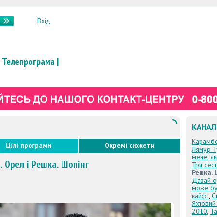
Вхід
Телепрограма
|
КАНАЛ
Карамб
Цілі програми
Окремі сюжети
Лямур Т
мене, я
. Орел і Решка. Шопінг
Три сес
Решка. 
Давай о
може бу
кайф!
,
С
Яхтовий
2010
,
Та