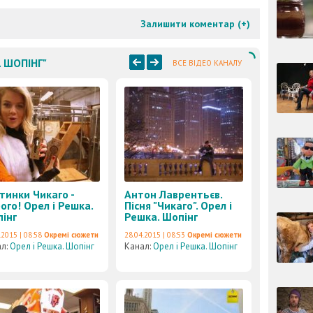
Залишити коментар (
+
)
. ШОПІНГ"
ВСЕ ВІДЕО КАНАЛУ
тинки Чикаго -
Антон Лаврентьєв.
ого! Орел і Решка.
Пісня "Чикаго". Орел і
інг
Решка. Шопінг
.2015 | 08:58
Окремі сюжети
28.04.2015 | 08:53
Окремі сюжети
ал:
Орел і Решка. Шопінг
Канал:
Орел і Решка. Шопінг