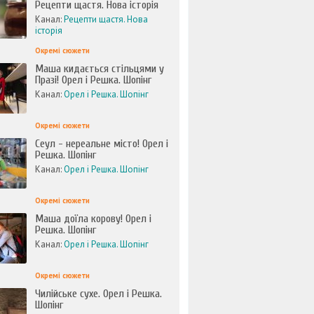
Рецепти щастя. Нова історія
Канал:
Рецепти щастя. Нова
історія
Окремі сюжети
Маша кидається стільцями у
Празі! Орел і Решка. Шопінг
Канал:
Орел і Решка. Шопінг
Окремі сюжети
Сеул - нереальне місто! Орел і
Решка. Шопінг
Канал:
Орел і Решка. Шопінг
Окремі сюжети
Маша доїла корову! Орел і
Решка. Шопінг
Канал:
Орел і Решка. Шопінг
Окремі сюжети
Чилійське сухе. Орел і Решка.
Шопінг