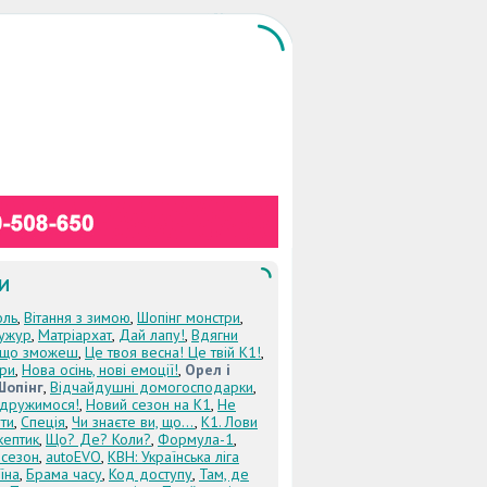
И
оль
,
Вітання з зимою
,
Шопінг монстри
,
ужур
,
Матріархат
,
Дай лапу!
,
Вдягни
кщо зможеш
,
Це твоя весна! Це твій К1!
,
три
,
Нова осінь, нові емоції!
,
Орел і
Шопінг
,
Відчайдушні домогосподарки
,
дружимося!
,
Новий сезон на К1
,
Не
ти
,
Спеція
,
Чи знаєте ви, що...
,
К1. Лови
кептик
,
Що? Де? Коли?
,
Формула-1
,
 сезон
,
autoEVO
,
КВН: Українська ліга
їна
,
Брама часу
,
Код доступу
,
Там, де