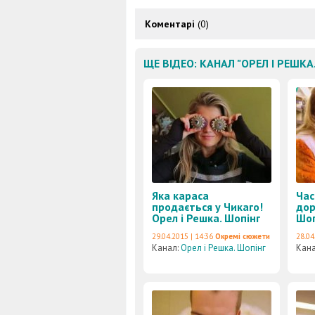
Коментарі
(0)
ЩЕ ВІДЕО: КАНАЛ "ОРЕЛ І РЕШКА
Яка караса
Час
продається у Чикаго!
дор
Орел і Решка. Шопінг
Шоп
29.04.2015 | 14:36
Окремі сюжети
28.04
Канал:
Орел і Решка. Шопінг
Кан