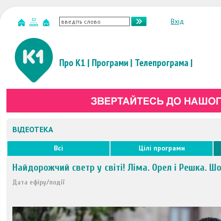
Вхід
Про К1
|
Програми
|
Телепрограма
|
ВІДЕОТЕКА
Всі
Цілі програми
Найдорожчий светр у світі! Ліма. Орел і Решка. Шо
Дата ефіру/події