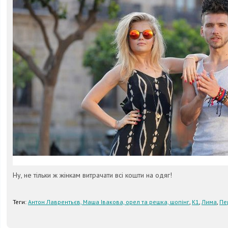
Ну, не тільки ж жінкам витрачати всі кошти на одяг!
Теги:
Антон Лаврентьєв, Маша Івакова, орел та решка, шопінг
,
К1
,
Лима
,
Пе