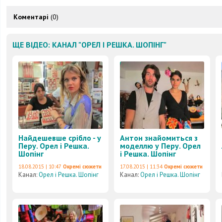
Коментарі
(0)
ЩЕ ВІДЕО: КАНАЛ "ОРЕЛ І РЕШКА. ШОПІНГ"
Найдешевше срібло - у
Антон знайомиться з
Перу. Орел і Решка.
моделлю у Перу. Орел
Шопінг
і Решка. Шопінг
18.08.2015 | 10:47
Окремі сюжети
17.08.2015 | 11:34
Окремі сюжети
Канал:
Орел і Решка. Шопінг
Канал:
Орел і Решка. Шопінг