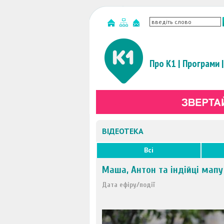
Про К1
|
Програми
|
ВІДЕОТЕКА
Всі
Маша, Антон та індійці мапу
Дата ефіру/події