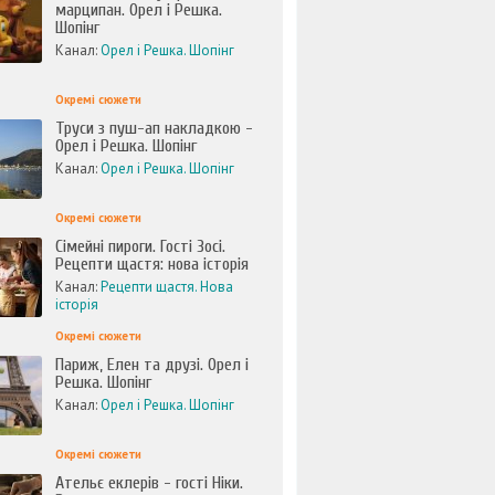
марципан. Орел і Решка.
Шопінг
Канал:
Орел і Решка. Шопінг
Окремі сюжети
Труси з пуш-ап накладкою -
Орел і Решка. Шопінг
Канал:
Орел і Решка. Шопінг
Окремі сюжети
Сімейні пироги. Гості Зосі.
Рецепти щастя: нова історія
Канал:
Рецепти щастя. Нова
історія
Окремі сюжети
Париж, Елен та друзі. Орел і
Решка. Шопінг
Канал:
Орел і Решка. Шопінг
Окремі сюжети
Ательє еклерів - гості Ніки.