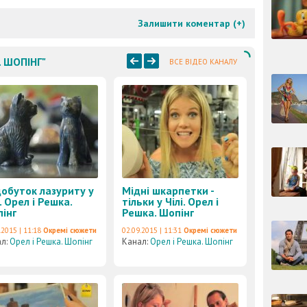
Залишити коментар (
+
)
. ШОПІНГ"
ВСЕ ВІДЕО КАНАЛУ
обуток лазуриту у
Мідні шкарпетки -
і. Орел і Решка.
тільки у Чілі. Орел і
інг
Решка. Шопінг
.2015 | 11:18
Окремі сюжети
02.09.2015 | 11:31
Окремі сюжети
ал:
Орел і Решка. Шопінг
Канал:
Орел і Решка. Шопінг