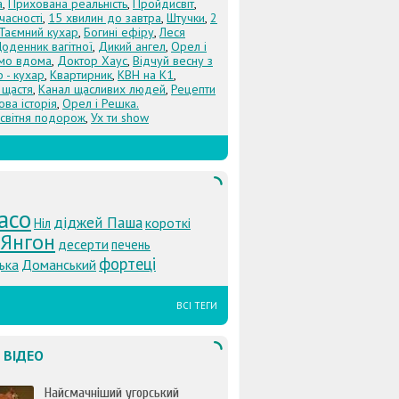
а
,
Прихована реальність
,
Пройдисвіт
,
учасності
,
15 хвилин до завтра
,
Штучки
,
2
Таємний кухар
,
Богині ефіру
,
Леся
оденник вагітної
,
Дикий ангел
,
Орел і
Їмо вдома
,
Доктор Хаус
,
Відчуй весну з
 - кухар
,
Квартирник
,
КВН на К1
,
 щастя
,
Канал щасливих людей
,
Рецепти
ова історія
,
Орел і Решка.
світня подорож
,
Ух ти show
aco
діджей Паша
короткі
Ніл
Янгон
десерти
печень
фортеці
ька
Доманський
ВСІ ТЕГИ
 ВІДЕО
Найсмачніший угорський