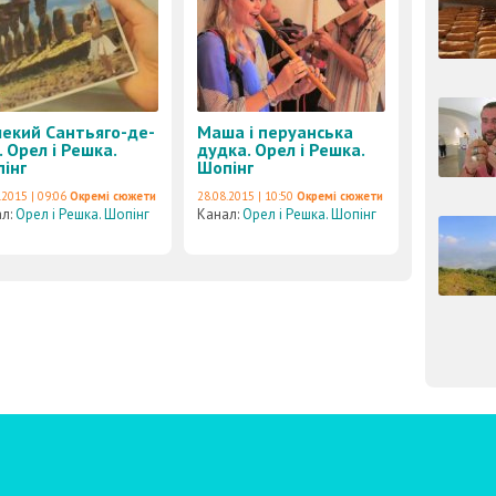
екий Сантьяго-де-
Маша і перуанська
і. Орел і Решка.
дудка. Орел і Решка.
інг
Шопінг
.2015 | 09:06
Окремі сюжети
28.08.2015 | 10:50
Окремі сюжети
ал:
Орел і Решка. Шопінг
Канал:
Орел і Решка. Шопінг