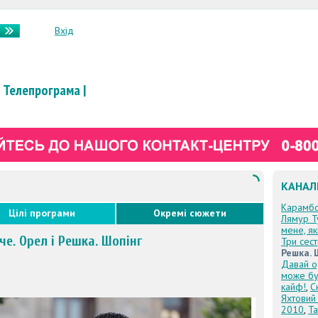
Вхід
Телепрограма
|
КАНАЛ
Карамб
Цілі програми
Окремі сюжети
Лямур Т
мене, я
че. Орел і Решка. Шопінг
Три сес
Решка. 
Давай о
може бу
кайф!
,
С
Яхтовий
2010
,
Та