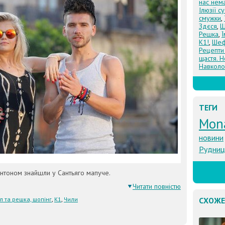
нас нем
Ілюзії с
смужки
,
Здєся
,
Щ
Решка
,
К1!
,
Шеф
Рецепти
щастя. Н
Навколо
ТЕГИ
Mon
новини
Рудниц
з Антоном знайшли у Сантьяго мапуче.
Читати повністю
л та решка, шопінг
,
К1
,
Чили
СХОЖЕ