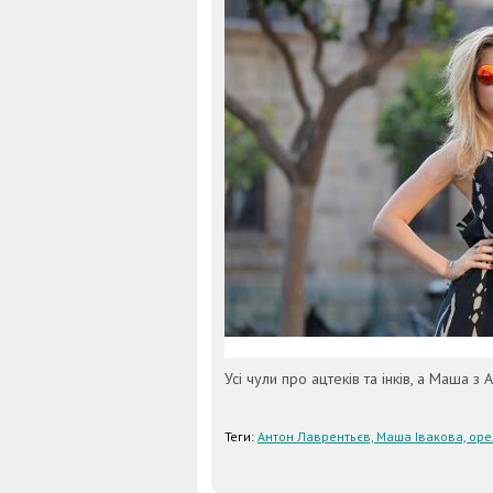
Усі чули про ацтеків та інків, а Маша 
Теги:
Антон Лаврентьєв, Маша Івакова, оре