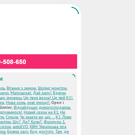
И
оль
,
Вітання з зимою
,
Шопінг монстри
,
ужур
,
Матріархат
,
Дай лапу!
,
Вдягни
кщо зможеш
,
Це твоя весна! Це твій К1!
,
три
,
Нова осінь, нові емоції!
,
Орел і
Шопінг
,
Відчайдушні домогосподарки
,
дружимося!
,
Новий сезон на К1
,
Не
ти
,
Спеція
,
Чи знаєте ви, що...
,
К1. Лови
кептик
,
Що? Де? Коли?
,
Формула-1
,
 сезон
,
autoEVO
,
КВН: Українська ліга
їна
,
Брама часу
,
Код доступу
,
Там, де