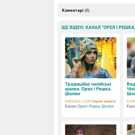
Коментарі
(0)
ЩЕ ВІДЕО: КАНАЛ "ОРЕЛ І РЕШКА
Традиційні чилійські
Вид
шапки. Орел і Решка.
Чіл
Шопінг
Шоп
04.09.2015 | 12:09
Окремі сюжети
03.09
Канал:
Орел і Решка. Шопінг
Кан