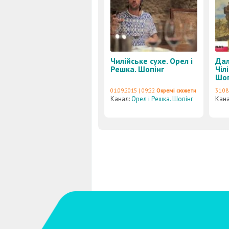
Чилійське сухе. Орел і
Дал
Решка. Шопінг
Чіл
Шоп
01.09.2015 | 09:22
Окремі сюжети
31.08
Канал:
Орел і Решка. Шопінг
Кан