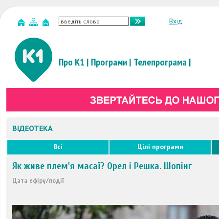
Вхід
Про К1
|
Програми
|
Телепрограма
|
ВІДЕОТЕКА
Всі
Цілі програми
Як живе плем'я масаї? Орел і Решка. Шопінг
Дата ефіру/події