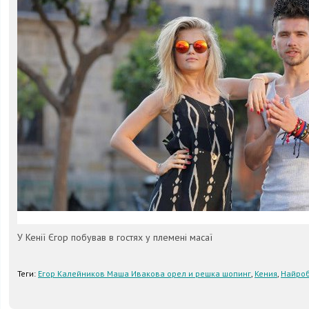
У Кенії Єгор побував в гостях у племені масаї
Теги:
Егор Калейников Маша Ивакова орел и решка шопинг
,
Кения
,
Найро