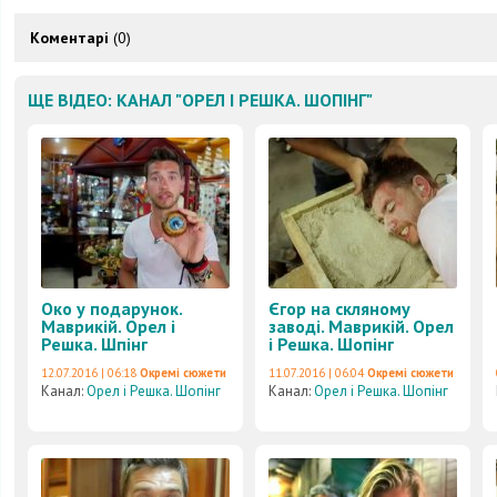
Коментарі
(0)
ЩЕ ВІДЕО: КАНАЛ "ОРЕЛ І РЕШКА. ШОПІНГ"
Око у подарунок.
Єгор на скляному
Маврикій. Орел і
заводі. Маврикій. Орел
Решка. Шпінг
і Решка. Шопінг
12.07.2016 | 06:18
Окремі сюжети
11.07.2016 | 06:04
Окремі сюжети
Канал:
Орел і Решка. Шопінг
Канал:
Орел і Решка. Шопінг