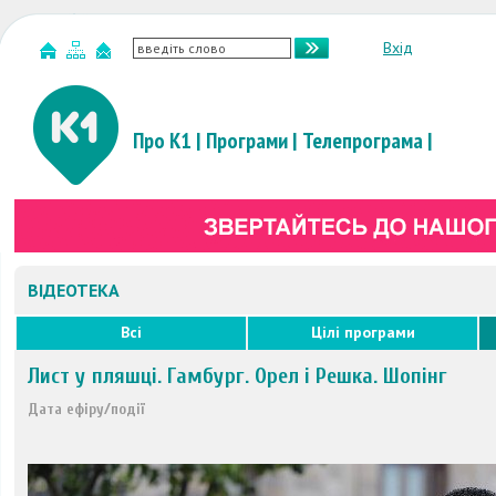
Вхід
Про К1
|
Програми
|
Телепрограма
|
ВІДЕОТЕКА
Всі
Цілі програми
Лист у пляшці. Гамбург. Орел і Решка. Шопінг
Дата ефіру/події