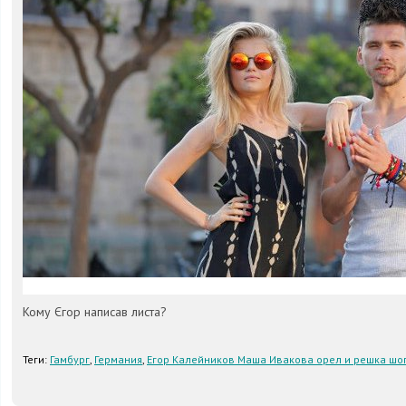
Кому Єгор написав листа?
Теги:
Гамбург
,
Германия
,
Егор Калейников Маша Ивакова орел и решка шо