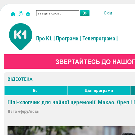
Вхід
Про К1
|
Програми
|
Телепрограма
|
ВІДЕОТЕКА
Всі
Цілі програми
Піпі-хлопчик для чайної церемонії. Макао. Орел і
Дата ефіру/події