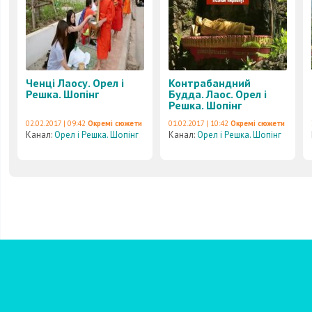
Ченці Лаосу. Орел і
Контрабандний
Решка. Шопінг
Будда. Лаос. Орел і
Решка. Шопінг
02.02.2017 | 09:42
Окремі сюжети
01.02.2017 | 10:42
Окремі сюжети
Канал:
Орел і Решка. Шопінг
Канал:
Орел і Решка. Шопінг