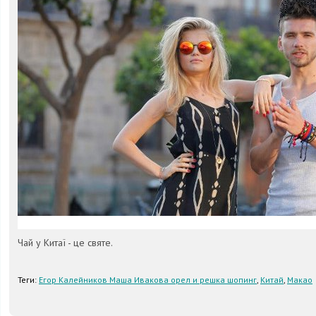
Чай у Китаї - це святе.
Теги:
Егор Калейников Маша Ивакова орел и решка шопинг
,
Китай
,
Макао