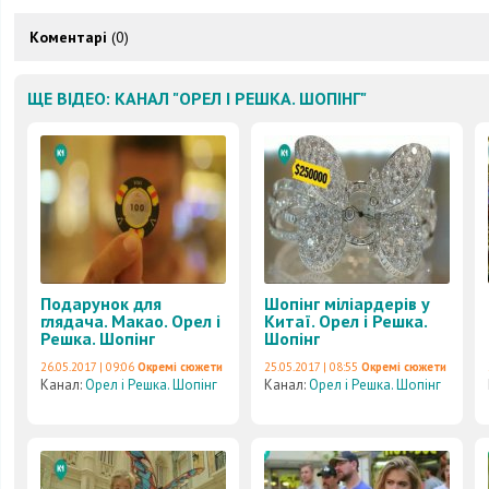
Коментарі
(0)
ЩЕ ВІДЕО: КАНАЛ "ОРЕЛ І РЕШКА. ШОПІНГ"
Подарунок для
Шопінг міліардерів у
глядача. Макао. Орел і
Китаї. Орел і Решка.
Решка. Шопінг
Шопінг
26.05.2017 | 09:06
Окремі сюжети
25.05.2017 | 08:55
Окремі сюжети
Канал:
Орел і Решка. Шопінг
Канал:
Орел і Решка. Шопінг