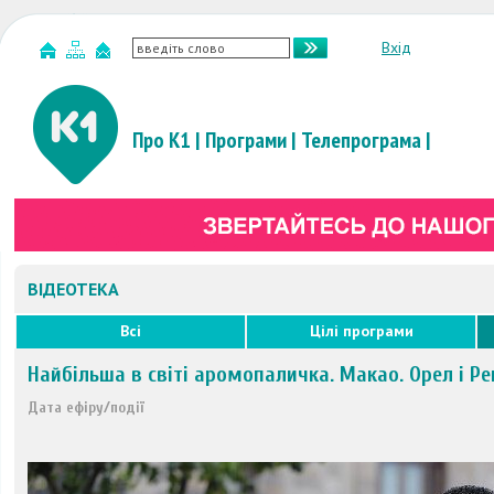
Вхід
Про К1
|
Програми
|
Телепрограма
|
ВІДЕОТЕКА
Всі
Цілі програми
Найбільша в світі аромопаличка. Макао. Орел і Р
Дата ефіру/події