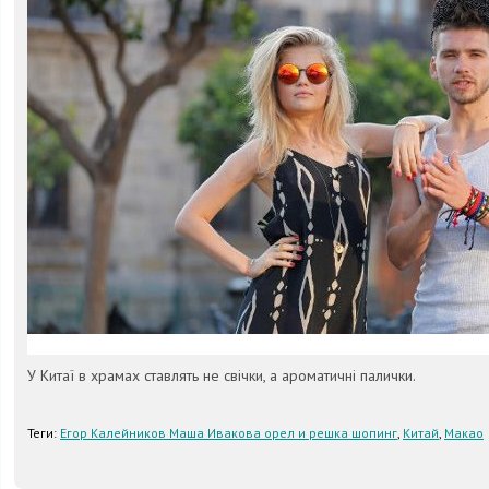
У Китаї в храмах ставлять не свічки, а ароматичні палички.
Теги:
Егор Калейников Маша Ивакова орел и решка шопинг
,
Китай
,
Макао