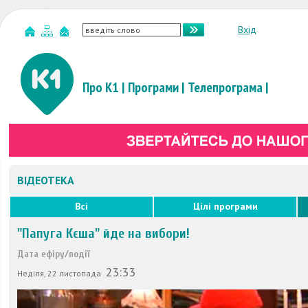
Вхід
Про К1
|
Програми
|
Телепрограма
|
ВІДЕОТЕКА
Всі
Цілі програми
"Папуга Кєша" йде на вибори!
Дата ефіру/події
23:33
Неділя, 22 листопада