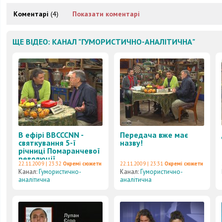
Коментарі
(4)
Показати коментарі
ЩЕ ВІДЕО: КАНАЛ "ГУМОРИСТИЧНО-АНАЛІТИЧНА"
В ефірі BBCCCNN -
Передача вже має
святкування 5-ї
назву!
річниці Помаранчевої
революції
22.11.2009 | 23:32
Окремі сюжети
22.11.2009 | 23:31
Окремі сюжети
Канал:
Гумористично-
Канал:
Гумористично-
аналітична
аналітична