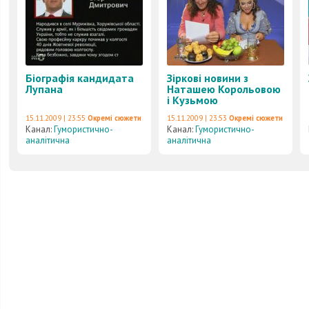
Біографія кандидата
Зіркові новини з
Лупана
Наташею Корольовою
і Кузьмою
15.11.2009 | 23:55
Окремі сюжети
15.11.2009 | 23:53
Окремі сюжети
Канал:
Гумористично-
Канал:
Гумористично-
аналітична
аналітична