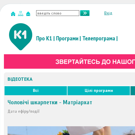
Вхід
Про К1
|
Програми
|
Телепрограма
|
ВІДЕОТЕКА
Всі
Цілі програми
Чоловічі шкарпетки - Матріархат
Дата ефіру/події