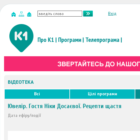
Вхід
Про К1
|
Програми
|
Телепрограма
|
ВІДЕОТЕКА
Всі
Цілі програми
Ювелір. Гостя Ніки Досаєвої. Рецепти щастя
Дата ефіру/події