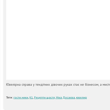
Ювелірна справа у тендітних дівочих руках стає не бізнесом, а мис
Теги:
гости ники
,
К1
,
Рецепти щастя, Ніка Досаєва
,
ювелир