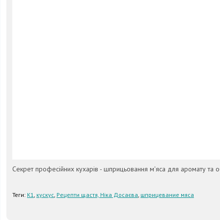
Секрет професійних кухарів - шприцьовання м'яса для аромату та о
Теги:
К1
,
кускус
,
Рецепти щастя, Ніка Досаєва
,
шприцевание мяса