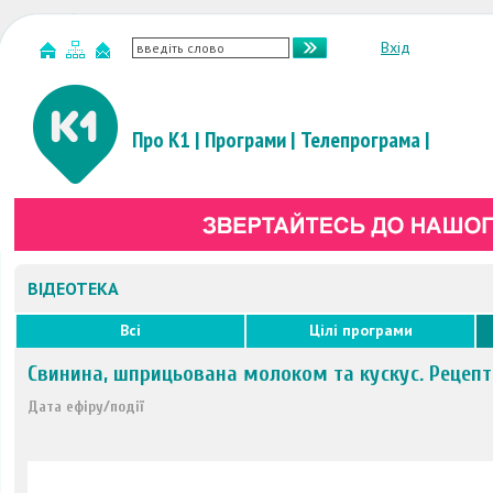
Вхід
Про К1
|
Програми
|
Телепрограма
|
ВІДЕОТЕКА
Всі
Цілі програми
Свинина, шприцьована молоком та кускус. Рецеп
Дата ефіру/події