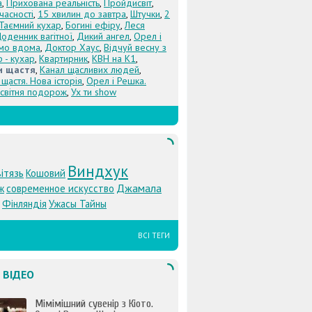
а
,
Прихована реальність
,
Пройдисвіт
,
учасності
,
15 хвилин до завтра
,
Штучки
,
2
Таємний кухар
,
Богині ефіру
,
Леся
оденник вагітної
,
Дикий ангел
,
Орел і
Їмо вдома
,
Доктор Хаус
,
Відчуй весну з
 - кухар
,
Квартирник
,
КВН на К1
,
и щастя
,
Канал щасливих людей
,
щастя. Нова історія
,
Орел і Решка.
світня подорож
,
Ух ти show
Виндхук
ітязь
Кошовий
Джамала
ж
современное искусство
Фінляндія
Ужасы Тайны
ВСІ ТЕГИ
 ВІДЕО
Мімімішний сувенір з Кіото.