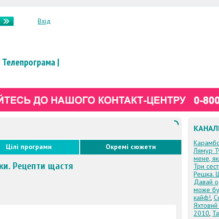
Вхід
Телепрограма
|
КАНАЛ
Карамб
Цілі програми
Окремі сюжети
Лямур Т
мене, я
нки. Рецепти щастя
Три сес
Решка. 
Давай о
може бу
кайф!
,
С
Яхтовий
2010
,
Та