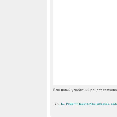
Ваш новий улюблений рецепт святковог
Теги:
К1
,
Рецепти щастя, Ніка Досаєва
,
сал