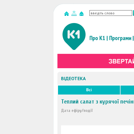
Про К1
|
Програми
|
ВІДЕОТЕКА
Всі
Теплий салат з курячої печі
Дата ефіру/події