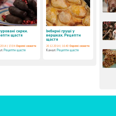
зуровані сирки.
Імбирні груші у
епти щастя
вершках. Рецепти
щастя
.2014 | 13:04
Окремі сюжети
20.12.2014 | 16:40
Окремі сюжети
ал:
Рецепти щастя
Канал:
Рецепти щастя