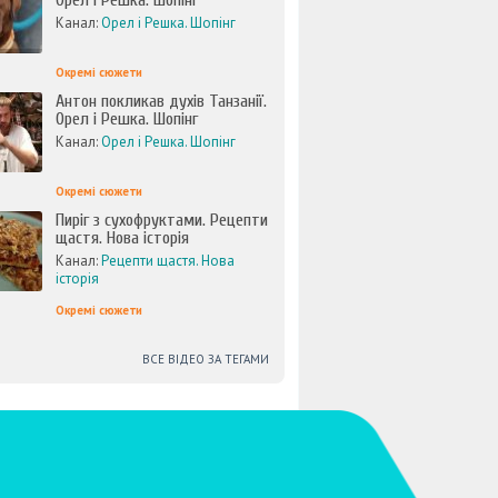
Орел і Решка. Шопінг
Канал:
Орел і Решка. Шопінг
Окремі сюжети
Антон покликав духів Танзанії.
Орел і Решка. Шопінг
Канал:
Орел і Решка. Шопінг
Окремі сюжети
Пиріг з сухофруктами. Рецепти
щастя. Нова історія
Канал:
Рецепти щастя. Нова
історія
Окремі сюжети
ВСЕ ВІДЕО ЗА ТЕГАМИ