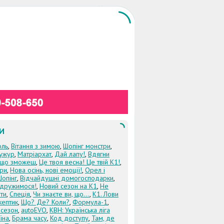
И
оль
,
Вітання з зимою
,
Шопінг монстри
,
ужур
,
Матріархат
,
Дай лапу!
,
Вдягни
кщо зможеш
,
Це твоя весна! Це твій К1!
,
три
,
Нова осінь, нові емоції!
,
Орел і
Шопінг
,
Відчайдушні домогосподарки
,
дружимося!
,
Новий сезон на К1
,
Не
ти
,
Спеція
,
Чи знаєте ви, що...
,
К1. Лови
кептик
,
Що? Де? Коли?
,
Формула-1
,
 сезон
,
autoEVO
,
КВН: Українська ліга
їна
,
Брама часу
,
Код доступу
,
Там, де