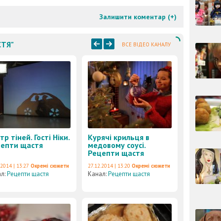
Залишити коментар (
+
)
СТЯ"
ВСЕ ВІДЕО КАНАЛУ
тр тіней. Гості Ніки.
Курячі крильця в
епти щастя
медовому соусі.
Рецепти щастя
.2014 | 13:27
Окремі сюжети
27.12.2014 | 13:20
Окремі сюжети
ал:
Рецепти щастя
Канал:
Рецепти щастя