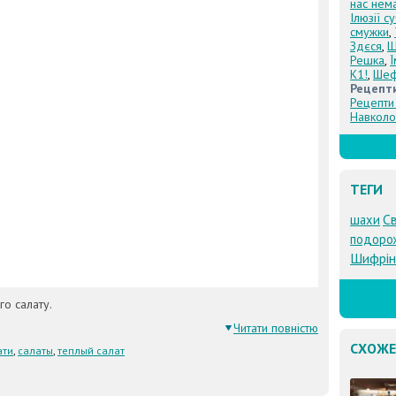
нас нем
Ілюзії с
смужки
,
Здєся
,
Щ
Решка
,
К1!
,
Шеф
Рецепт
Рецепти 
Навколо
ТЕГИ
Св
шахи
подоро
Шифрін
о салату.
Читати повністю
СХОЖЕ
ати
,
салаты
,
теплый салат