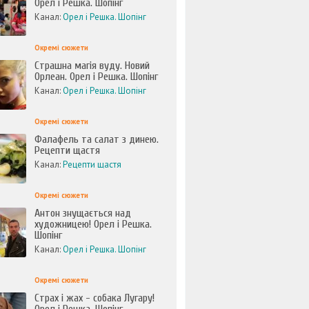
Орел і Решка. Шопінг
Канал:
Орел і Решка. Шопінг
Окремі сюжети
Страшна магія вуду. Новий
Орлеан. Орел і Решка. Шопінг
Канал:
Орел і Решка. Шопінг
Окремі сюжети
Фалафель та салат з динею.
Рецепти щастя
Канал:
Рецепти щастя
Окремі сюжети
Антон знущається над
художницею! Орел і Решка.
Шопінг
Канал:
Орел і Решка. Шопінг
Окремі сюжети
Страх і жах - собака Лугару!