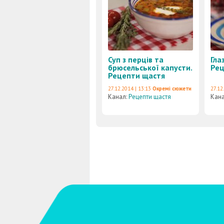
Суп з перців та
Гла
брюсельської капусти.
Рец
Рецепти щастя
27.12.2014 | 13:13
Окремі сюжети
27.12
Канал:
Рецепти щастя
Кан