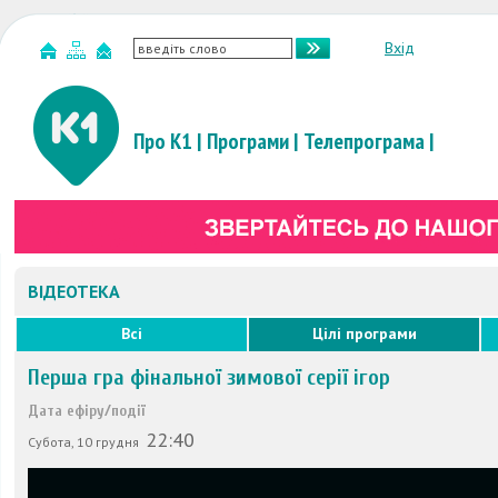
Вхід
Про К1
|
Програми
|
Телепрограма
|
ВІДЕОТЕКА
Всі
Цілі програми
Перша гра фінальної зимової серії ігор
Дата ефіру/події
22:40
Субота, 10 грудня