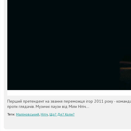
Перший претендент на звання переможця ігор 2011 року - команда
проти глядачів. Музичні паузи від Міли Нітіч...
Теги:
Маліновський
,
Нітіч
,
Що? Де? Коли?