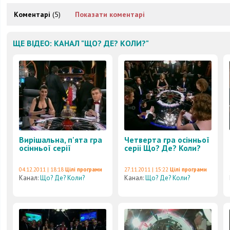
Коментарі
(5)
Показати коментарі
ЩЕ ВІДЕО: КАНАЛ "ЩО? ДЕ? КОЛИ?"
Вирішальна, п'ята гра
Четверта гра осінньої
осінньої серії
серіі Що? Де? Коли?
04.12.2011 | 18:18
Цілі програми
27.11.2011 | 15:22
Цілі програми
Канал:
Що? Де? Коли?
Канал:
Що? Де? Коли?