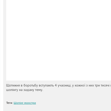
Щотижня в боротьбу вступають 4 учасниці, у кожної з них три тисячі 
шопінгу на задану тему.
Теги:
Шопінг монстри