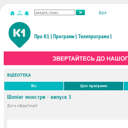
Вхід
Про К1
|
Програми
|
Телепрограма
|
ВІДЕОТЕКА
Всі
Цілі програми
Шопінг монстри - випуск 3
Дата ефіру/події