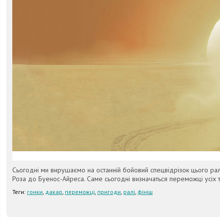
Сьогодні ми вирушаємо на останній бойовий спецвідрізок цього ралі
Роза до Буенос-Айреса. Саме сьогодні визначаться переможці усіх т
Теги:
гонки
,
дакар
,
переможці
,
пригоди
,
ралі
,
фініш