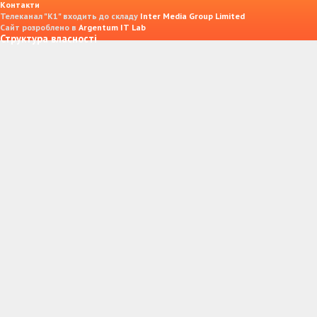
Контакти
Телеканал "К1" входить до складу
Inter Media Group Limited
Сайт розроблено в
Argentum IT Lab
Структура власності