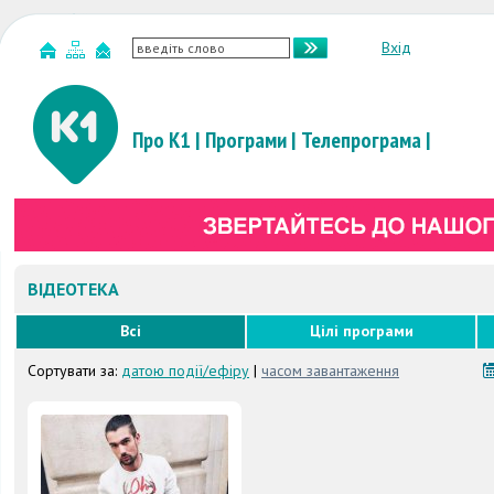
Вхід
Про К1
|
Програми
|
Телепрограма
|
ВІДЕОТЕКА
Всі
Цілі програми
Сортувати за:
датою події/ефіру
|
часом завантаження