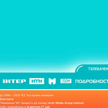
ТЕЛЕБАЧЕН
© 2006 — 2026 "K1" всі права захищені.
Контакти
Телеканал "К1" входить до складу
Inter Media Group Limited
Сайт розроблено в
Argentum IT Lab