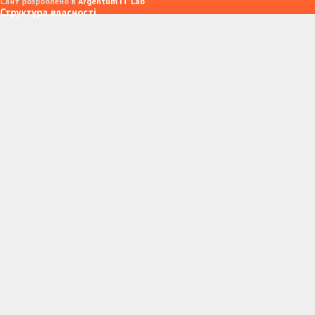
Сайт розроблено в
Argentum IT Lab
Структура власності