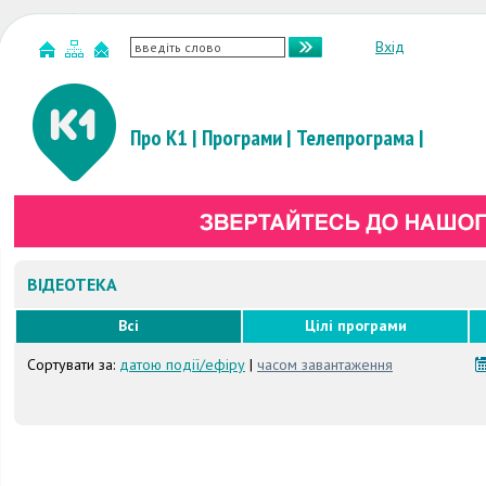
Вхід
Про К1
|
Програми
|
Телепрограма
|
ВІДЕОТЕКА
Всі
Цілі програми
Сортувати за:
датою події/ефіру
|
часом завантаження