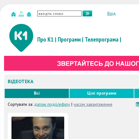
Вхід
Про К1
|
Програми
|
Телепрограма
|
ВІДЕОТЕКА
Всі
Цілі програми
Сортувати за:
датою події/ефіру
|
часом завантаження