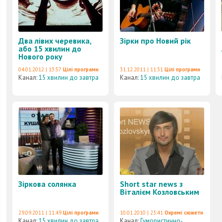
Два лівих черевика,
Зірки про Новий рік
або 15 хвилин до
Нового року
04.01.2012 | 13:57
Цілі програми
31.12.2011 | 11:31
Цілі програми
Канал:
15 хвилин до завтра
Канал:
15 хвилин до завтра
Зіркова солянка
Short star news з
Віталієм Козловським
29.09.2011 | 11:49
Цілі програми
10.01.2010 | 23:41
Окремі сюжети
Канал:
15 хвилин до завтра
Канал:
Гумористично-