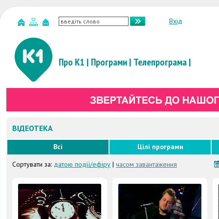
Вхід
Про К1
|
Програми
|
Телепрограма
|
ВІДЕОТЕКА
Всі
Цілі програми
Сортувати за:
датою події/ефіру
|
часом завантаження