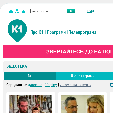
Вхід
Про К1
|
Програми
|
Телепрограма
|
ВІДЕОТЕКА
Всі
Цілі програми
Сортувати за:
датою події/ефіру
|
часом завантаження