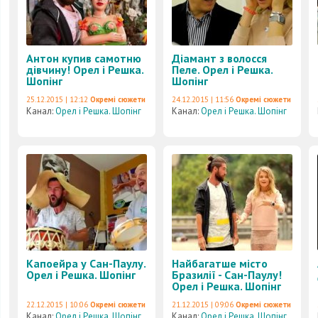
Антон купив самотню
Діамант з волосся
дівчину! Орел і Решка.
Пеле. Орел і Решка.
Шопінг
Шопінг
25.12.2015 | 12:12
Окремі сюжети
24.12.2015 | 11:56
Окремі сюжети
Канал:
Орел і Решка. Шопінг
Канал:
Орел і Решка. Шопінг
Капоейра у Сан-Паулу.
Найбагатше місто
Орел і Решка. Шопінг
Бразилії - Сан-Паулу!
Орел і Решка. Шопінг
22.12.2015 | 10:06
Окремі сюжети
21.12.2015 | 09:06
Окремі сюжети
Канал:
Орел і Решка. Шопінг
Канал:
Орел і Решка. Шопінг